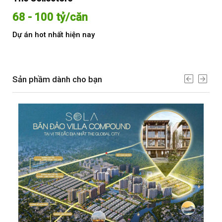
68 - 100 tỷ/căn
Từ
Dự án hot nhất hiện nay
Dự 
Sản phầm dành cho bạn