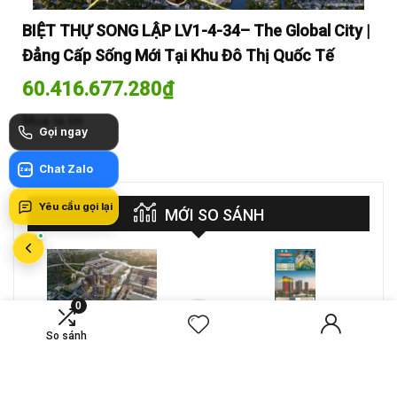
y |
BIỆT THỰ SONG LẬP LV1-4-34– The Global City |
BI
Đẳng Cấp Sống Mới Tại Khu Đô Thị Quốc Tế
Đẳ
60.416.677.280
₫
60
Mua là lời
Mua
Gọi ngay
Chat Zalo
Zalo
Yêu cầu gọi lại
MỚI SO SÁNH
0
VS
A-26-03A – CĂN HỘ 4PN
CT4 B2-15-12 – Căn hộ
So sánh
MASTERI COSMO
2PN Masteri Cosmo
CENTRAL – THE GLOBAL
Central
Compare
Compare
CITY