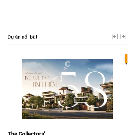
Dự án nổi bật
Bes
The Collectors’
Sol