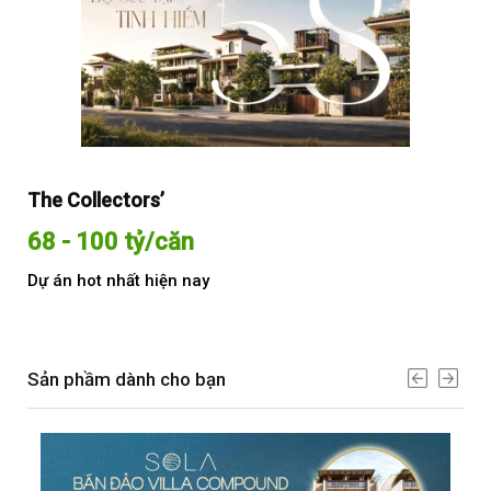
The Collectors’
Sol
68 - 100 tỷ/căn
Từ
Dự án hot nhất hiện nay
Dự 
Sản phầm dành cho bạn