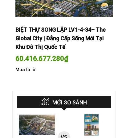
The
BIỆT THỰ SONG LẬP LV1-4-34– The
BIỆT THỰ
Tại
Global City | Đẳng Cấp Sống Mới Tại
Global Cit
Khu Đô Thị Quốc Tế
Khu Đô Th
60.416.677.280
₫
60.416.
Mua là lời
Mua là lời
MỚI SO SÁNH
VS