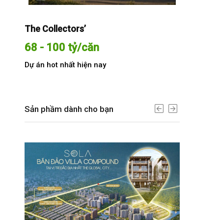
The Collectors’
Sola The G
68 - 100 tỷ/căn
Từ 68 t
Dự án hot nhất hiện nay
Dự án hot n
Sản phầm dành cho bạn