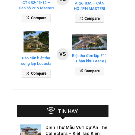
CT4 B2-15-12 –
A-26-03A – CĂN
Căn hộ 2PN Masteri
HỘ 4PN MASTERI
Cosmo Central
COSMO CENTRAL
Compare
Compare
– THE GLOBAL
CITY
VS
Biệt thự đơn lập E11
Bán căn biệt thự
– Phân khu Grace |
song lập Lucasta
Gladia By The
Villa – DT 175m2
Compare
Waters
Compare
giá 26 tỷ
TIN HAY
Dinh Thự Mẫu V61 Dự Án The
Collectors – Kiệt Tác Kiến