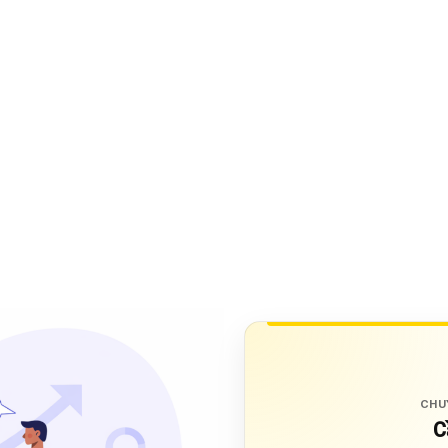
CHU
C