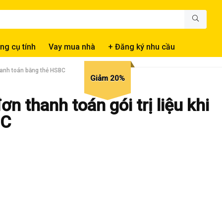
ng cụ tính
Vay mua nhà
+ Đăng ký nhu cầu
thanh toán bằng thẻ HSBC
Giảm 20%
n thanh toán gói trị liệu khi
BC