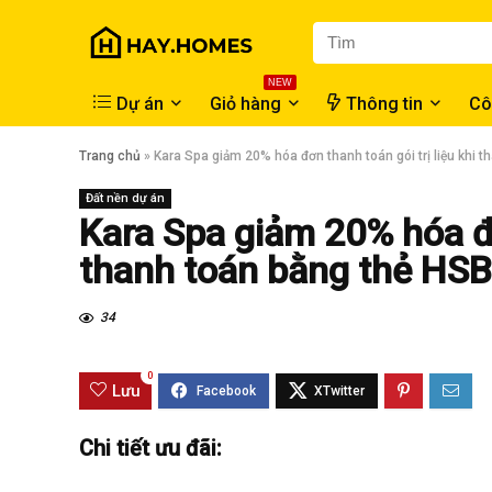
NEW
Dự án
Giỏ hàng
Thông tin
Cô
Trang chủ
»
Kara Spa giảm 20% hóa đơn thanh toán gói trị liệu khi 
Đất nền dự án
Kara Spa giảm 20% hóa đơ
thanh toán bằng thẻ HS
34
0
Lưu
Chi tiết ưu đãi: