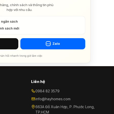
hàng, chính sách và thông tin phù
hợp với nhu cầu.
à ngân sách
ính sách mới
Zalo
Zalo
hản hồi nhanh trong giờ làm việc
Liên hệ
0984 82 3579
info@hayhomes.com
663A Đỗ Xuân Hợp, P. Phước Long,
TP.HCM