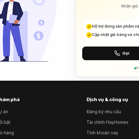
Nhận giỏ 
Hỗ trợ đúng sản phẩm v
Cập nhật giỏ hàng và ch
Gọi
P
hám phá
Dịch vụ & công cụ
ự án
Đăng ký nhu cầu
i bật
Tài chính HayHomes
iỏ hàng
Tính khoản vay