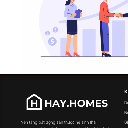
K
D
Nổ
Nền tảng bất động sản thuộc hệ sinh thái
G