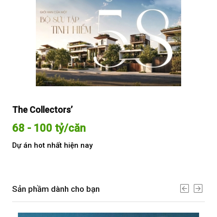
The Collectors’
Sol
68 - 100 tỷ/căn
Từ
Dự án hot nhất hiện nay
Dự 
Sản phầm dành cho bạn