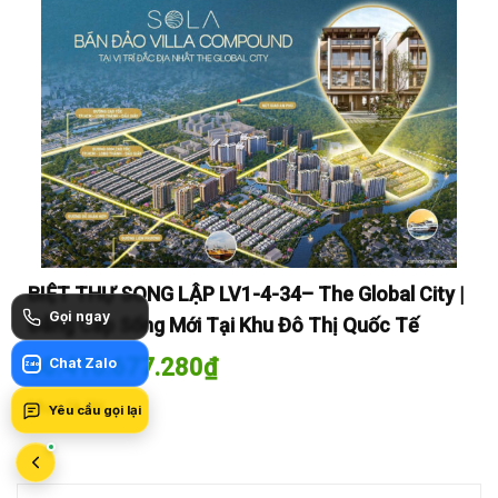
y |
BIỆT THỰ SONG LẬP LV1-4-34– The Global City |
BI
Gọi ngay
Đẳng Cấp Sống Mới Tại Khu Đô Thị Quốc Tế
Đẳ
60.416.677.280
₫
60
Chat Zalo
Zalo
Mua là lời
Mua
Yêu cầu gọi lại