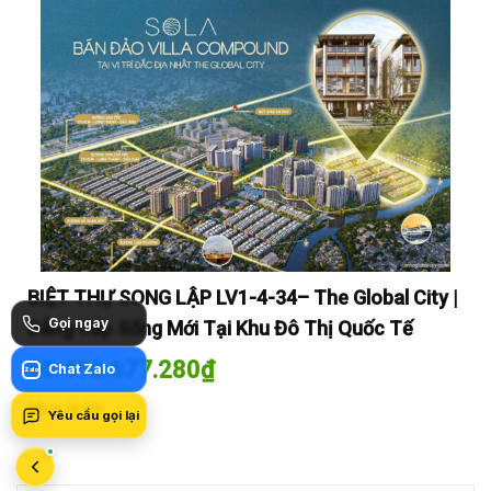
y |
BIỆT THỰ SONG LẬP LV1-4-34– The Global City |
BI
Gọi ngay
Đẳng Cấp Sống Mới Tại Khu Đô Thị Quốc Tế
Đẳ
60.416.677.280
₫
60
Chat Zalo
Zalo
Mua là lời
Mua
Yêu cầu gọi lại