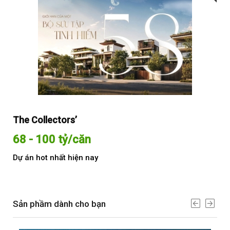
The Collectors’
Sol
68 - 100 tỷ/căn
Từ
Dự án hot nhất hiện nay
Dự 
Sản phầm dành cho bạn