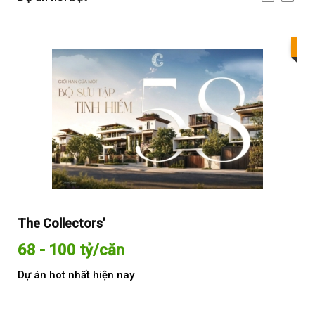
Bes
The Collectors’
Sol
68 - 100 tỷ/căn
Từ
Dự án hot nhất hiện nay
Dự 