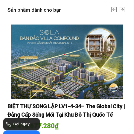
Sản phầm dành cho bạn
y |
BIỆT THỰ SONG LẬP LV1-4-34– The Global City |
BI
Đẳng Cấp Sống Mới Tại Khu Đô Thị Quốc Tế
Đẳ
Gọi ngay
60.416.677.280
₫
60