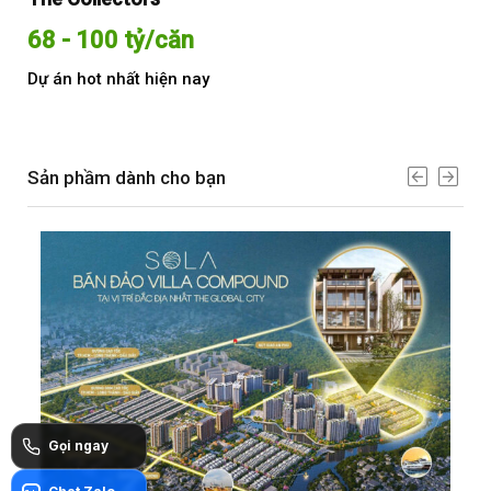
68 - 100 tỷ/căn
Từ
Dự án hot nhất hiện nay
Dự 
Sản phầm dành cho bạn
Gọi ngay