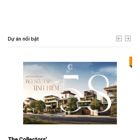
Dự án nổi bật
Bes
The Collectors’
Sol