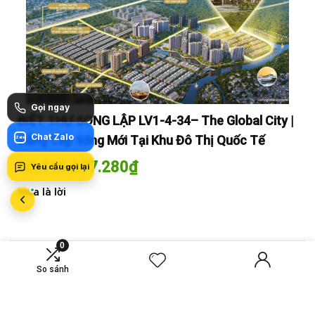
Gọi ngay
y |
BIỆT THỰ SONG LẬP LV1-4-34– The Global City |
BI
Chat Zalo
Đẳng Cấp Sống Mới Tại Khu Đô Thị Quốc Tế
Đẳ
Zalo
60.416.677.280
₫
60
Yêu cầu gọi lại
Mua là lời
Mua
0
MỚI SO SÁNH
So sánh