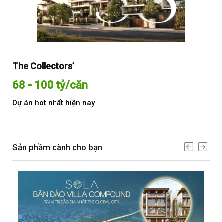
The Collectors’
Sol
68 - 100 tỷ/căn
Từ
Dự án hot nhất hiện nay
Dự 
Sản phầm dành cho bạn