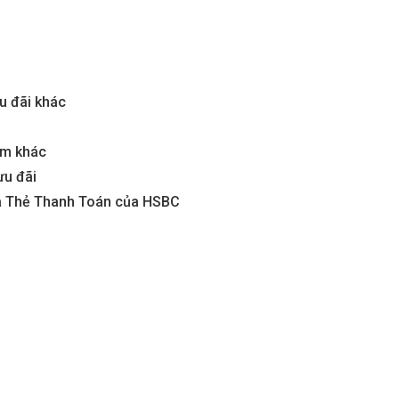
aters
Metropolis Thủ Thiêm
Call
u đãi khác
n nay
Dự án hot nhất hiện nay
ẩm khác
ưu đãi
và Thẻ Thanh Toán của HSBC