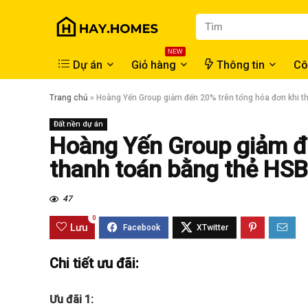
NEW
Dự án
Giỏ hàng
Thông tin
Cô
Trang chủ
»
Hoàng Yến Group giảm đến 20% trên tổng hóa đơn khi t
Đất nền dự án
Hoàng Yến Group giảm đế
thanh toán bằng thẻ HS
47
0
Lưu
Chi tiết ưu đãi:
Ưu đãi 1: