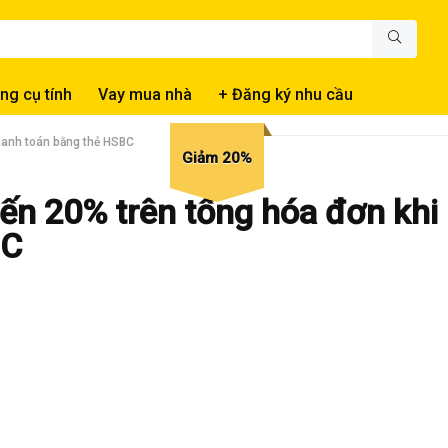
ng cụ tính
Vay mua nhà
+ Đăng ký nhu cầu
hanh toán bằng thẻ HSBC
Giảm 20%
n 20% trên tổng hóa đơn khi
BC