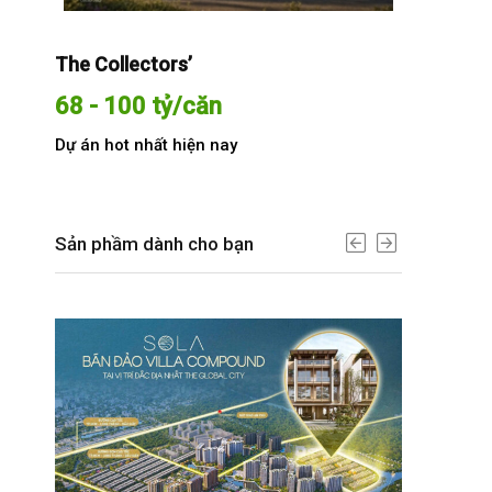
The Collectors’
Sola The G
68 - 100 tỷ/căn
Từ 68 t
Dự án hot nhất hiện nay
Dự án hot n
Sản phầm dành cho bạn