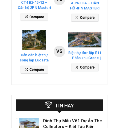
CT4 B2-15-12 –
A-26-03A – CĂN
Căn hộ 2PN Masteri
HỘ 4PN MASTERI
Cosmo Central
COSMO CENTRAL
Compare
Compare
– THE GLOBAL
CITY
VS
Biệt thự đơn lập E11
Bán căn biệt thự
– Phân khu Grace |
song lập Lucasta
Gladia By The
Villa – DT 175m2
Compare
Waters
Compare
giá 26 tỷ
TIN HAY
Dinh Thự Mẫu V61 Dự Án The
Collectors – Kiệt Tác Kiến