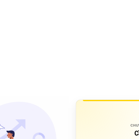
CHU
C