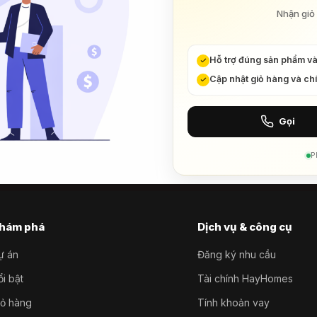
Nhận giỏ 
Hỗ trợ đúng sản phẩm v
Cập nhật giỏ hàng và ch
Gọi
P
hám phá
Dịch vụ & công cụ
ự án
Đăng ký nhu cầu
i bật
Tài chính HayHomes
iỏ hàng
Tính khoản vay