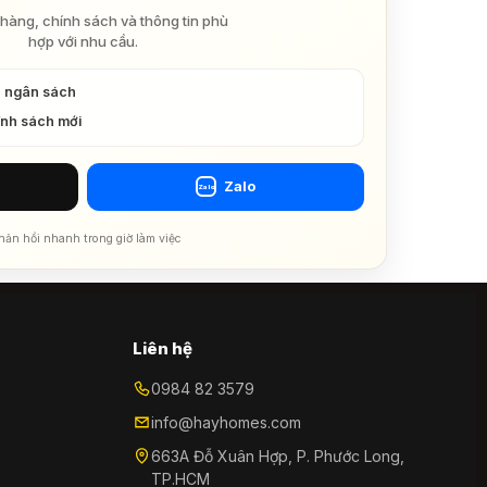
hàng, chính sách và thông tin phù
hợp với nhu cầu.
à ngân sách
ính sách mới
Zalo
Zalo
hản hồi nhanh trong giờ làm việc
Liên hệ
0984 82 3579
info@hayhomes.com
663A Đỗ Xuân Hợp, P. Phước Long,
TP.HCM