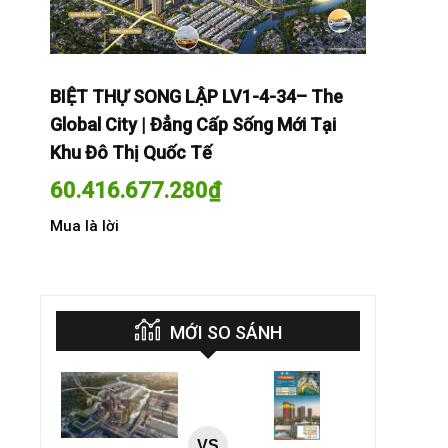
The
BIỆT THỰ SONG LẬP LV1-4-34– The
BIỆT THỰ
Tại
Global City | Đẳng Cấp Sống Mới Tại
Global Cit
Khu Đô Thị Quốc Tế
Khu Đô Th
60.416.677.280
₫
60.416.
Mua là lời
Mua là lời
MỚI SO SÁNH
VS