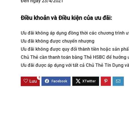
Đến ngày 23/4/2021
Sola The Global City
Gladia By The W
Điều khoản và Điều kiện của ưu đãi:
Từ 68 tỷ/căn
Từ 23 tỷ/căn
Ưu đãi không áp dụng đồng thời các chương trình ư
Dự án hot nhất hiện nay
Dự án hot nhất hiệ
Ưu đãi không được chuyển nhượng
Ưu đãi không được quy đổi thành tiền hoặc sản ph
Chủ Thẻ cần thanh toán bằng Thẻ HSBC để hưởng 
Ưu đãi được áp dụng với tất cả Chủ Thẻ Tín Dụng 
0
Lưu