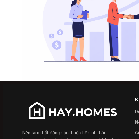
K
D
Nổ
Nền tảng bất động sản thuộc hệ sinh thái
G