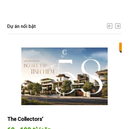
Dự án nổi bật
Bes
The Collectors’
Sol