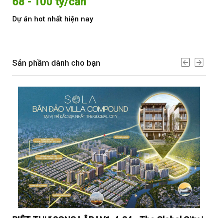
68 - 100 tỷ/căn
Từ
Dự án hot nhất hiện nay
Dự 
Sản phầm dành cho bạn