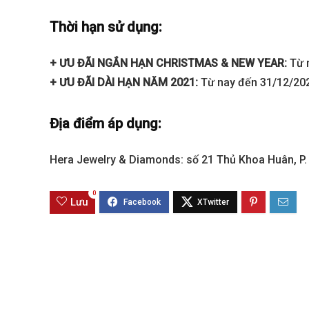
Thời hạn sử dụng:
Sola The Global City
Gladia By The W
+ ƯU ĐÃI NGẮN HẠN CHRISTMAS & NEW YEAR:
Từ 
Từ 68 tỷ/căn
Từ 23 tỷ/căn
+ ƯU ĐÃI DÀI HẠN NĂM 2021:
Từ nay đến 31/12/20
Dự án hot nhất hiện nay
Dự án hot nhất hiệ
Địa điểm áp dụng:
Hera Jewelry & Diamonds: số 21 Thủ Khoa Huân, P. 
0
Lưu