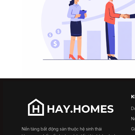
K
D
Nổ
Nền tảng bất động sản thuộc hệ sinh thái
G