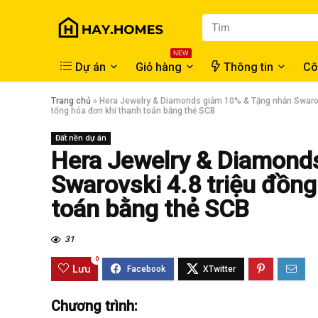
NEW
Dự án
Giỏ hàng
Thông tin
Cô
Trang chủ
»
Hera Jewelry & Diamonds giảm 10% & Tặng nhẫn Swarovs
tổng hóa đơn khi thanh toán bằng thẻ SCB
Đất nền dự án
Hera Jewelry & Diamond
Swarovski 4.8 triệu đồng
toán bằng thẻ SCB
31
0
Lưu
Chương trình: