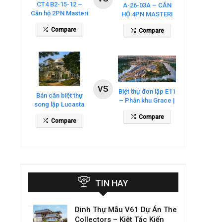
CT4 B2-15-12 –
A-26-03A – CĂN
Căn hộ 2PN Masteri
HỘ 4PN MASTERI
Cosmo Central
COSMO CENTRAL
Compare
Compare
– THE GLOBAL
CITY
VS
Biệt thự đơn lập E11
Bán căn biệt thự
– Phân khu Grace |
song lập Lucasta
Gladia By The
Villa – DT 175m2
Compare
Waters
Compare
giá 26 tỷ
TIN HAY
Dinh Thự Mẫu V61 Dự Án The
Collectors – Kiệt Tác Kiến