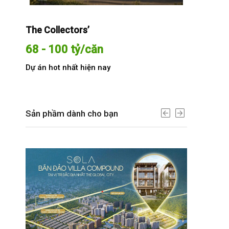
The Collectors’
Sola The G
68 - 100 tỷ/căn
Từ 68 t
Dự án hot nhất hiện nay
Dự án hot n
Sản phầm dành cho bạn