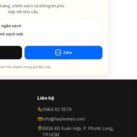
hàng, chính sách và thông tin phù
hợp với nhu cầu.
à ngân sách
ính sách mới
Zalo
Zalo
hản hồi nhanh trong giờ làm việc
Liên hệ
0984 82 3579
info@hayhomes.com
663A Đỗ Xuân Hợp, P. Phước Long,
TP.HCM