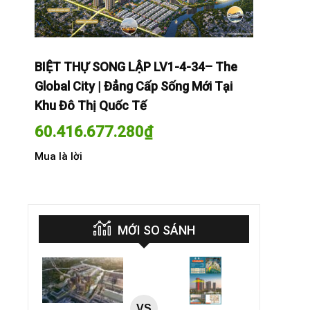
The
BIỆT THỰ SONG LẬP LV1-4-34– The
BIỆT THỰ
Tại
Global City | Đẳng Cấp Sống Mới Tại
Global Cit
Khu Đô Thị Quốc Tế
Khu Đô Th
60.416.677.280
₫
60.416.
Mua là lời
Mua là lời
MỚI SO SÁNH
VS