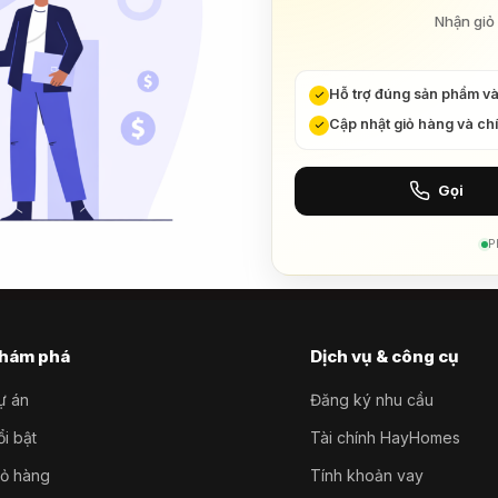
Nhận giỏ 
Hỗ trợ đúng sản phẩm v
Cập nhật giỏ hàng và ch
Gọi
P
hám phá
Dịch vụ & công cụ
ự án
Đăng ký nhu cầu
i bật
Tài chính HayHomes
iỏ hàng
Tính khoản vay