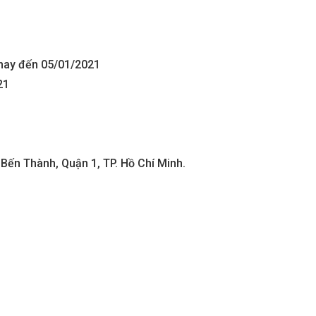
aters
Metropolis Thủ Thiêm
nay đến 05/01/2021
Call
21
n nay
Dự án hot nhất hiện nay
Bến Thành, Quận 1, TP. Hồ Chí Minh.