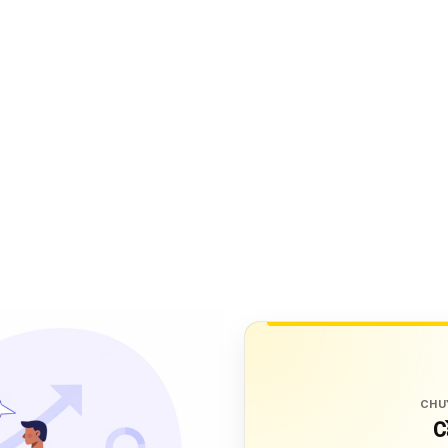
CHU
C