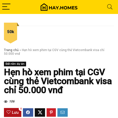
50k
Trang chủ
»
Hẹn hò xem phim tại CGV cùng thẻ Vietcombank visa chỉ
50.000 vnđ
Đất nền dự án
Hẹn hò xem phim tại CGV
cùng thẻ Vietcombank visa
chỉ 50.000 vnđ
106
0
Lưu