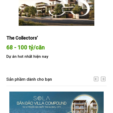
The Collectors’
Sol
68 - 100 tỷ/căn
Từ
Dự án hot nhất hiện nay
Dự 
Sản phầm dành cho bạn