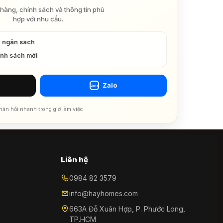
hàng, chính sách và thông tin phù
hợp với nhu cầu.
à ngân sách
ính sách mới
Zalo
Zalo
hản hồi nhanh trong giờ làm việc
Liên hệ
0984 82 3579
info@hayhomes.com
663A Đỗ Xuân Hợp, P. Phước Long,
TP.HCM