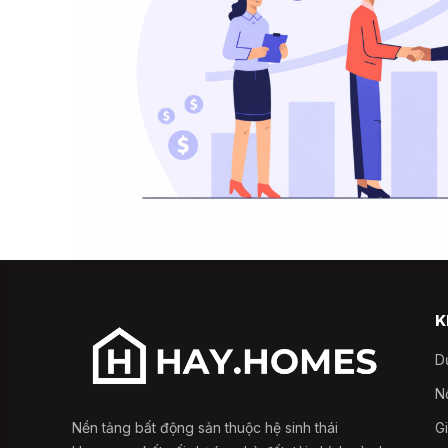
K
D
Nổ
Nền tảng bất động sản thuộc hệ sinh thái
G