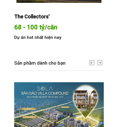
The Collectors’
Sola The G
68 - 100 tỷ/căn
Từ 68 t
Dự án hot nhất hiện nay
Dự án hot n
Sản phầm dành cho bạn