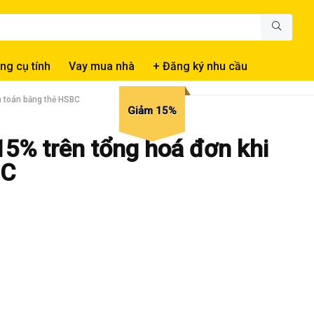
ng cụ tính
Vay mua nhà
+ Đăng ký nhu cầu
h toán bằng thẻ HSBC
Giảm 15%
15% trên tổng hoá đơn khi
BC