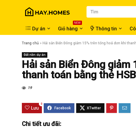
NEW
Dự án
Giỏ hàng
Thông tin
Cô
Trang chủ
»
Hải sản Biển Đông giảm 15% trên tổng hoá đơn khi than
Đất nền dự án
Hải sản Biển Đông giảm 
thanh toán bằng thẻ HS
19
0
Lưu
Chi tiết ưu đãi: