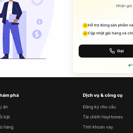
Nhận giỏ 
Hỗ trợ đúng sản phẩm v
Cập nhật giỏ hàng và ch
Gọi
P
hám phá
Dịch vụ & công cụ
ự án
Đăng ký nhu cầu
i bật
Tài chính HayHomes
iỏ hàng
Tính khoản vay