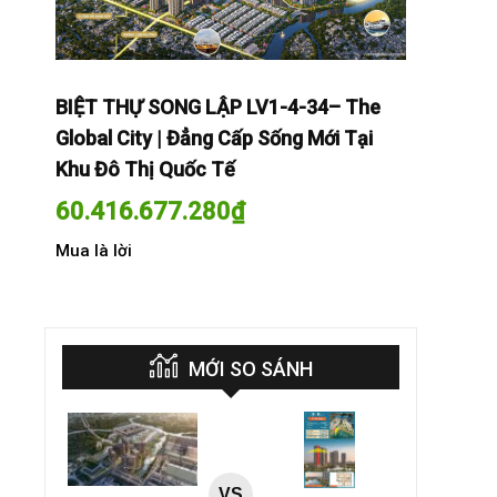
The
BIỆT THỰ SONG LẬP LV1-4-34– The
BIỆT THỰ
Tại
Global City | Đẳng Cấp Sống Mới Tại
Global Cit
Khu Đô Thị Quốc Tế
Khu Đô Th
60.416.677.280
₫
60.416.
Mua là lời
Mua là lời
MỚI SO SÁNH
VS