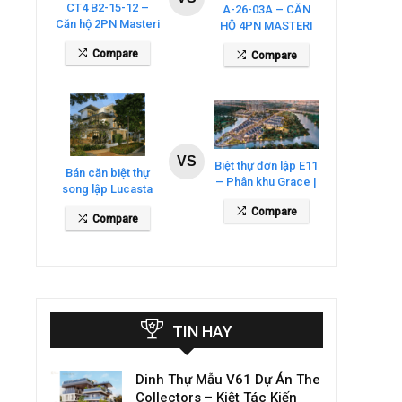
CT4 B2-15-12 –
A-26-03A – CĂN
Căn hộ 2PN Masteri
HỘ 4PN MASTERI
Cosmo Central
COSMO CENTRAL
Compare
Compare
– THE GLOBAL
CITY
VS
Biệt thự đơn lập E11
Bán căn biệt thự
– Phân khu Grace |
song lập Lucasta
Gladia By The
Villa – DT 175m2
Compare
Waters
Compare
giá 26 tỷ
TIN HAY
Dinh Thự Mẫu V61 Dự Án The
Collectors – Kiệt Tác Kiến