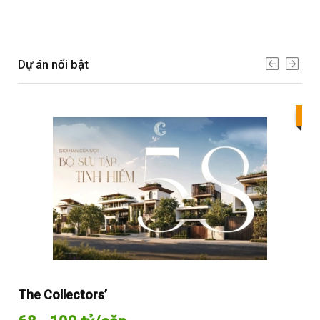
Dự án nổi bật
Bes
The Collectors’
Sol