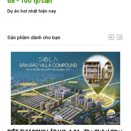
68 - 100 tỷ/căn
Từ
Dự án hot nhất hiện nay
Dự 
Sản phầm dành cho bạn