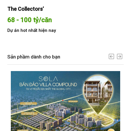
The Collectors’
Sol
68 - 100 tỷ/căn
Từ
Dự án hot nhất hiện nay
Dự 
Sản phầm dành cho bạn