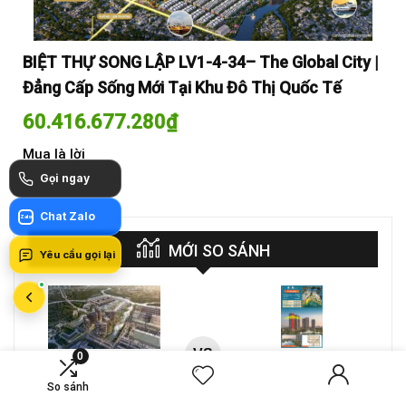
y |
BIỆT THỰ SONG LẬP LV1-4-34– The Global City |
BI
Đẳng Cấp Sống Mới Tại Khu Đô Thị Quốc Tế
Đẳ
60.416.677.280
₫
60
Mua là lời
Mua
Gọi ngay
Chat Zalo
Zalo
MỚI SO SÁNH
Yêu cầu gọi lại
VS
0
A-26-03A – CĂN HỘ 4PN
CT4 B2-15-12 – Căn hộ
MASTERI COSMO
2PN Masteri Cosmo
So sánh
CENTRAL – THE GLOBAL
Central