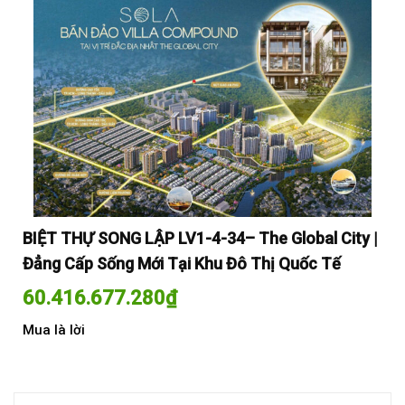
y |
BIỆT THỰ SONG LẬP LV1-4-34– The Global City |
BI
Đẳng Cấp Sống Mới Tại Khu Đô Thị Quốc Tế
Đẳ
60.416.677.280
₫
60
Mua là lời
Mua