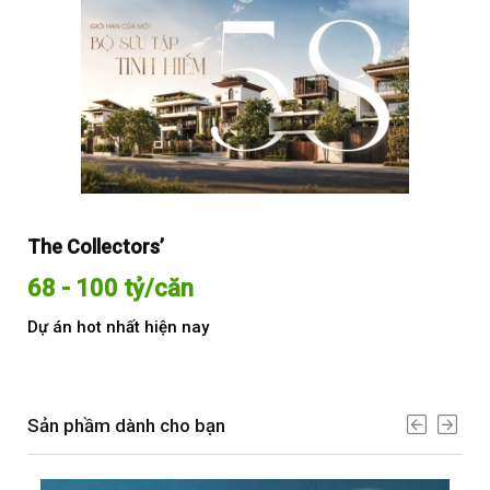
The Collectors’
Sol
68 - 100 tỷ/căn
Từ
Dự án hot nhất hiện nay
Dự 
Sản phầm dành cho bạn