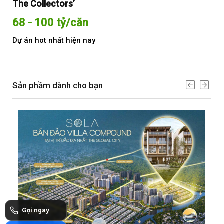
The Collectors’
Sol
68 - 100 tỷ/căn
Từ
Dự án hot nhất hiện nay
Dự 
Sản phầm dành cho bạn
Gọi ngay