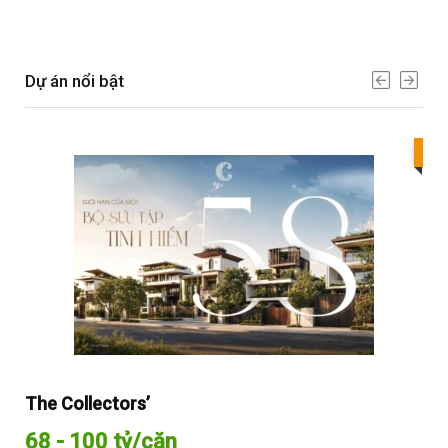
Dự án nổi bật
Bes
The Collectors’
Sol
68 - 100 tỷ/căn
Từ