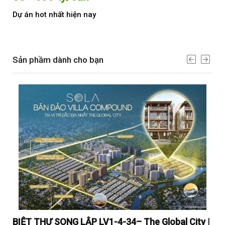
Dự án hot nhất hiện nay
Dự 
Sản phầm dành cho bạn
y |
BIỆT THỰ SONG LẬP LV1-4-34– The Global City |
BI