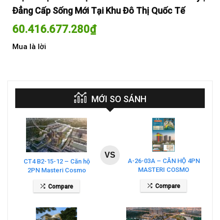
Đẳng Cấp Sống Mới Tại Khu Đô Thị Quốc Tế
Đẳ
60.416.677.280
₫
60
Mua là lời
Mua
MỚI SO SÁNH
VS
A-26-03A – CĂN HỘ 4PN
CT4 B2-15-12 – Căn hộ
MASTERI COSMO
2PN Masteri Cosmo
CENTRAL – THE GLOBAL
Central
Compare
Compare
CITY