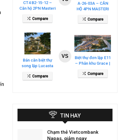
CT4 B2-15-12 –
A-26-03A – CĂN
Căn hộ 2PN Masteri
HỘ 4PN MASTERI
n
Cosmo Central
COSMO CENTRAL
Compare
Compare
– THE GLOBAL
CITY
VS
Biệt thự đơn lập E11
Bán căn biệt thự
– Phân khu Grace |
song lập Lucasta
Gladia By The
Villa – DT 175m2
Compare
Waters
Compare
giá 26 tỷ
ến
g
TIN HAY
Chạm thẻ Vietcombank
Napas, giảm ngay