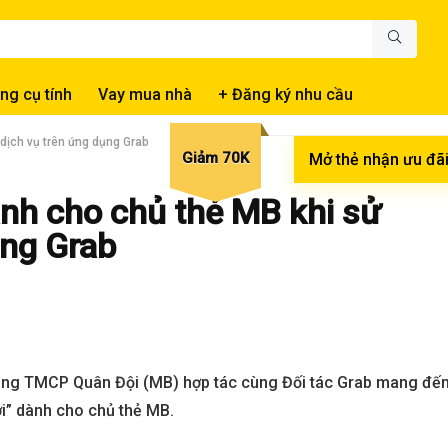
ng cụ tính
Vay mua nhà
+ Đăng ký nhu cầu
dịch vụ trên ứng dụng Grab
Giảm 70K
Mở thẻ nhận ưu đã
nh cho chủ thẻ MB khi sử
ụng Grab
àng TMCP Quân Đội (MB) hợp tác cùng Đối tác Grab mang đế
ời” dành cho chủ thẻ MB.