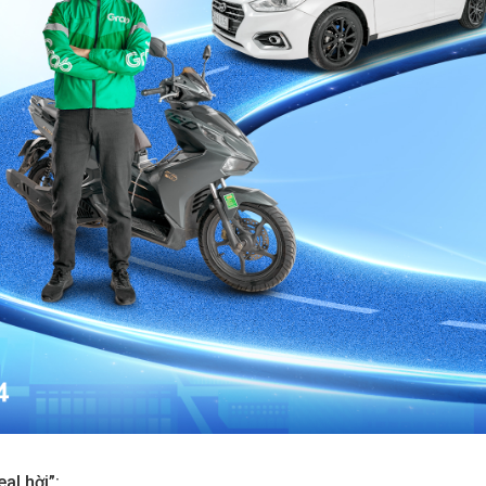
aters
Metropolis Thủ Thiêm
Call
n nay
Dự án hot nhất hiện nay
al hời”: