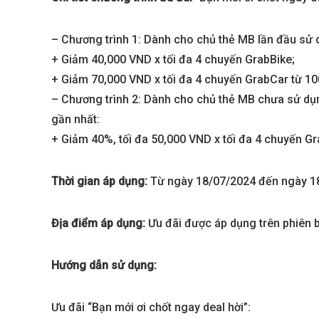
– Chương trình 1: Dành cho chủ thẻ MB lần đầu sử
+ Giảm 40,000 VND x tối đa 4 chuyến GrabBike;
BIỆT THỰ SONG 
+ Giảm 70,000 VND x tối đa 4 chuyến GrabCar từ 1
Global City | Đẳ
– Chương trình 2: Dành cho chủ thẻ MB chưa sử dụ
Khu Đô Thị Quố
gần nhất:
60.416.677.
+ Giảm 40%, tối đa 50,000 VND x tối đa 4 chuyến G
Mua là lời
Thời gian áp dụng:
Từ ngày 18/07/2024 đến ngày 1
Địa điểm áp dụng:
Ưu đãi được áp dụng trên phiên 
Hướng dẫn sử dụng:
Ưu đãi “Bạn mới ơi chốt ngay deal hời”: