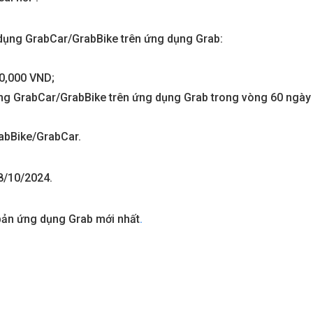
 dụng GrabCar/GrabBike trên ứng dụng Grab:
LẬP LV1-4-34– The
BIỆT THỰ SONG LẬP LV1-4-34– 
00,000 VND;
ng Cấp Sống Mới Tại
Global City | Đẳng Cấp Sống Mới 
ng GrabCar/GrabBike trên ứng dụng Grab trong vòng 60 ngày
c Tế
Khu Đô Thị Quốc Tế
280
₫
60.416.677.280
₫
rabBike/GrabCar.
Mua là lời
8/10/2024.
bản ứng dụng Grab mới nhất
.