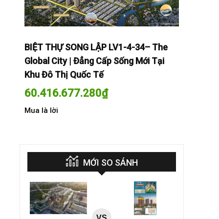
The
BIỆT THỰ SONG LẬP LV1-4-34– The
BIỆT THỰ
Tại
Global City | Đẳng Cấp Sống Mới Tại
Global Cit
Khu Đô Thị Quốc Tế
Khu Đô Th
60.416.677.280
₫
60.416.
Mua là lời
Mua là lời
MỚI SO SÁNH
VS