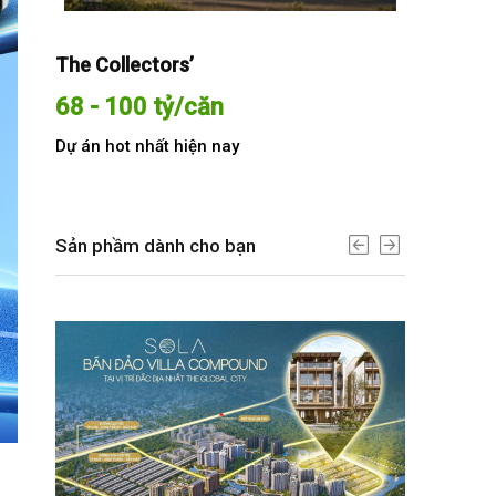
The Collectors’
Sola The G
68 - 100 tỷ/căn
Từ 68 t
Dự án hot nhất hiện nay
Dự án hot n
Sản phầm dành cho bạn