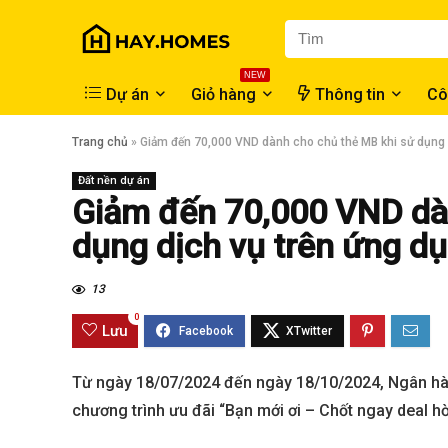
NEW
Dự án
Giỏ hàng
Thông tin
Cô
Trang chủ
»
Giảm đến 70,000 VND dành cho chủ thẻ MB khi sử dụng 
Đất nền dự án
Giảm đến 70,000 VND dà
dụng dịch vụ trên ứng d
13
0
Lưu
Từ ngày 18/07/2024 đến ngày 18/10/2024, Ngân h
chương trình ưu đãi “Bạn mới ơi – Chốt ngay deal h