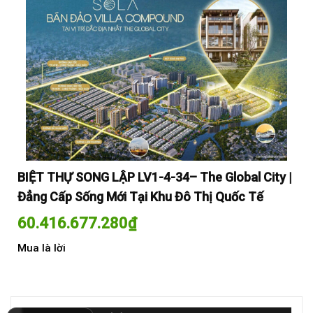
y |
BIỆT THỰ SONG LẬP LV1-4-34– The Global City |
BI
Đẳng Cấp Sống Mới Tại Khu Đô Thị Quốc Tế
Đẳ
60.416.677.280
₫
60
Mua là lời
Mua