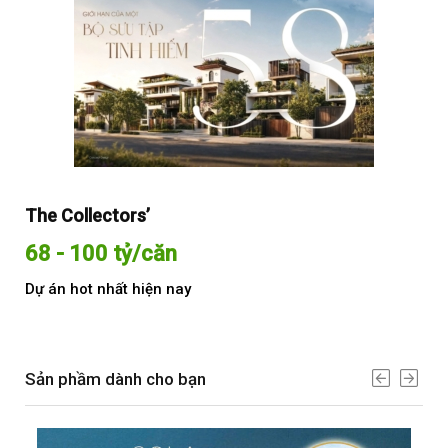
The Collectors’
Sol
68 - 100 tỷ/căn
Từ
Dự án hot nhất hiện nay
Dự 
Sản phầm dành cho bạn