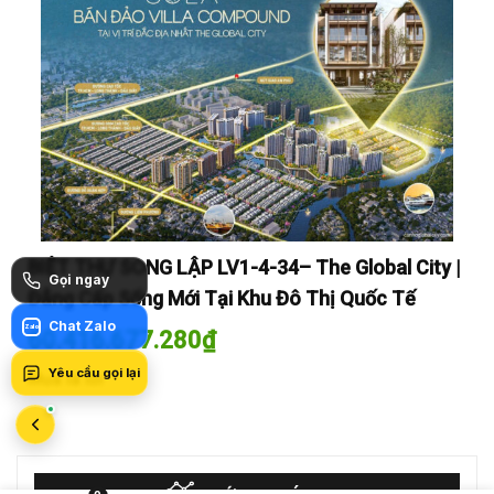
y |
BIỆT THỰ SONG LẬP LV1-4-34– The Global City |
BI
Gọi ngay
Đẳng Cấp Sống Mới Tại Khu Đô Thị Quốc Tế
Đẳ
Chat Zalo
Zalo
60.416.677.280
₫
60
Yêu cầu gọi lại
Mua là lời
Mua