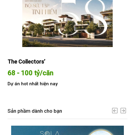
The Collectors’
Sol
68 - 100 tỷ/căn
Từ
Dự án hot nhất hiện nay
Dự 
Sản phầm dành cho bạn