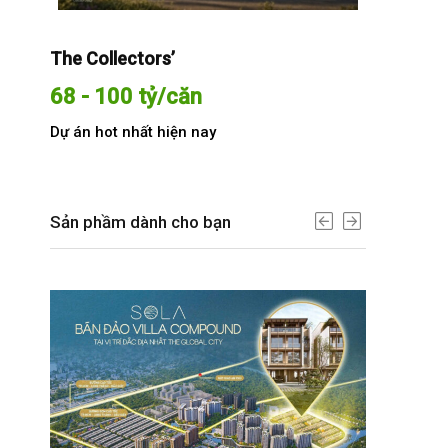
The Collectors’
Sola The G
68 - 100 tỷ/căn
Từ 68 t
Dự án hot nhất hiện nay
Dự án hot n
Sản phầm dành cho bạn