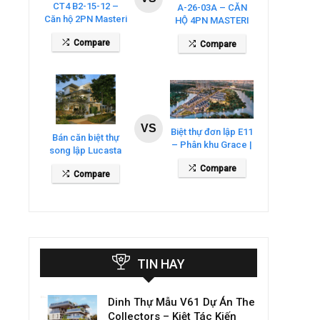
CT4 B2-15-12 –
A-26-03A – CĂN
Căn hộ 2PN Masteri
HỘ 4PN MASTERI
Cosmo Central
COSMO CENTRAL
Compare
Compare
– THE GLOBAL
CITY
VS
Biệt thự đơn lập E11
Bán căn biệt thự
– Phân khu Grace |
song lập Lucasta
Gladia By The
Villa – DT 175m2
Compare
Waters
Compare
giá 26 tỷ
TIN HAY
Dinh Thự Mẫu V61 Dự Án The
Collectors – Kiệt Tác Kiến