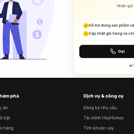
Nhận giỏ 
Hỗ trợ đúng sản phẩm v
Cập nhật giỏ hàng và ch
Gọi
P
hám phá
Dịch vụ & công cụ
ự án
Đăng ký nhu cầu
i bật
Tài chính HayHomes
iỏ hàng
Tính khoản vay