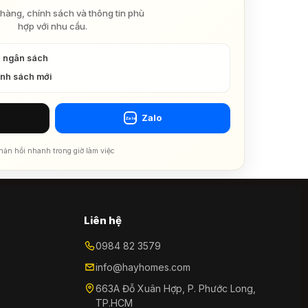
hàng, chính sách và thông tin phù
hợp với nhu cầu.
à ngân sách
ính sách mới
Zalo
Zalo
hản hồi nhanh trong giờ làm việc
Liên hệ
0984 82 3579
info@hayhomes.com
663A Đỗ Xuân Hợp, P. Phước Long,
TP.HCM