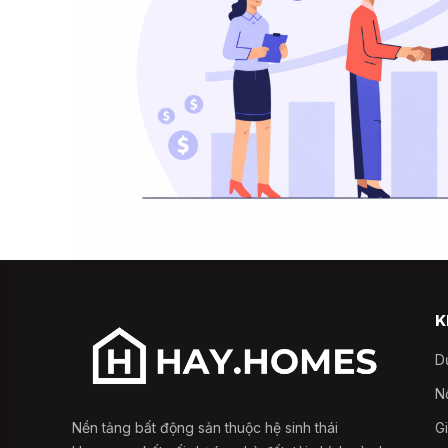
K
D
Nổ
Nền tảng bất động sản thuộc hệ sinh thái
G