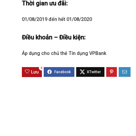
Thời gian ưu đãi:
Sola The Global City
Gladia By The W
01/08/2019 đến hết 01/08/2020
Từ 68 tỷ/căn
Từ 23 tỷ/căn
Điều khoản – Điều kiện:
Dự án hot nhất hiện nay
Dự án hot nhất hiệ
Áp dụng cho chủ thẻ Tín dụng VPBank
0
Lưu