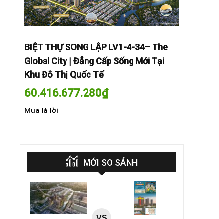
The
BIỆT THỰ SONG LẬP LV1-4-34– The
BIỆT THỰ
Tại
Global City | Đẳng Cấp Sống Mới Tại
Global Cit
Khu Đô Thị Quốc Tế
Khu Đô Th
60.416.677.280
₫
60.416.
Mua là lời
Mua là lời
MỚI SO SÁNH
VS