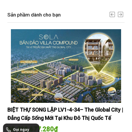
Sản phầm dành cho bạn
y |
BIỆT THỰ SONG LẬP LV1-4-34– The Global City |
BI
Đẳng Cấp Sống Mới Tại Khu Đô Thị Quốc Tế
Đẳ
60.416.677.280
₫
60
Gọi ngay