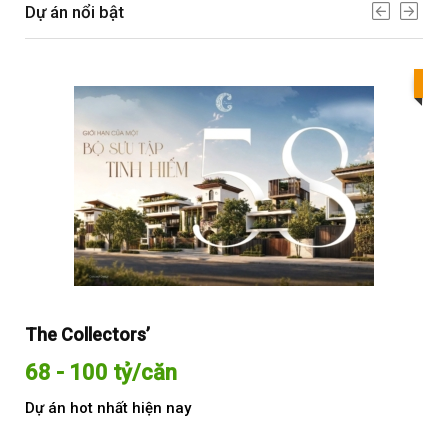
Dự án nổi bật
Bes
The Collectors’
Sol
68 - 100 tỷ/căn
Từ
Dự án hot nhất hiện nay
Dự 