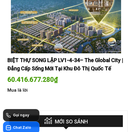
y |
BIỆT THỰ SONG LẬP LV1-4-34– The Global City |
BI
Đẳng Cấp Sống Mới Tại Khu Đô Thị Quốc Tế
Đẳ
60.416.677.280
₫
60
Mua là lời
Mua
Gọi ngay
MỚI SO SÁNH
Chat Zalo
Zalo