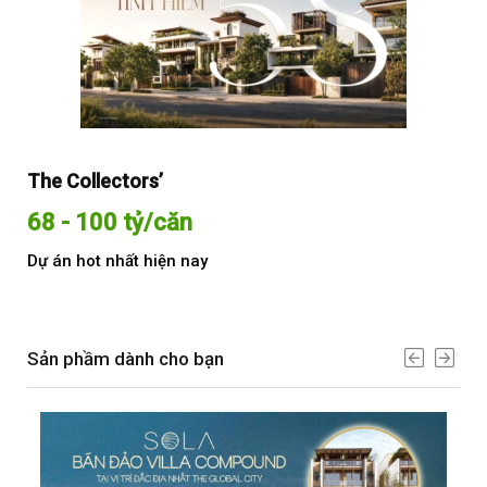
The Collectors’
Sol
68 - 100 tỷ/căn
Từ
Dự án hot nhất hiện nay
Dự 
Sản phầm dành cho bạn