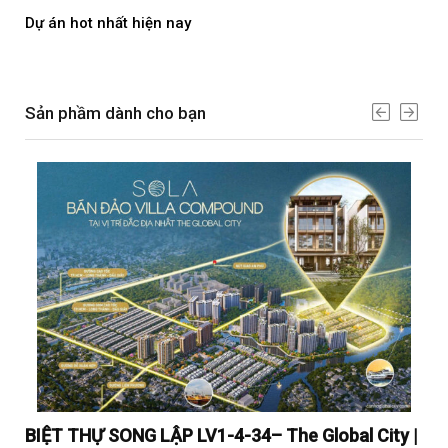
Dự án hot nhất hiện nay
Dự 
Sản phầm dành cho bạn
y |
BIỆT THỰ SONG LẬP LV1-4-34– The Global City |
BI