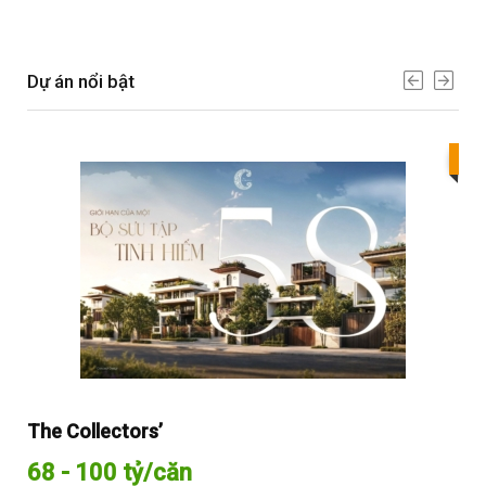
Dự án nổi bật
Bes
The Collectors’
Sol
68 - 100 tỷ/căn
Từ