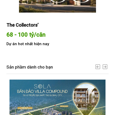
The Collectors’
Sol
68 - 100 tỷ/căn
Từ
Dự án hot nhất hiện nay
Dự 
Sản phầm dành cho bạn