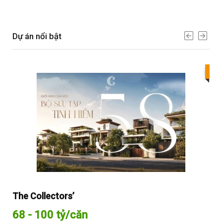
Dự án nổi bật
Bes
The Collectors’
Sol
68 - 100 tỷ/căn
Từ