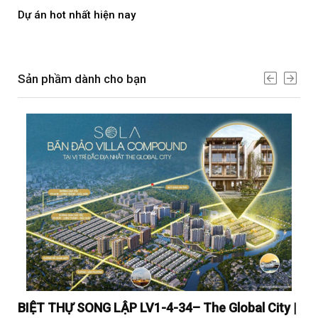
Dự án hot nhất hiện nay
Dự 
Sản phầm dành cho bạn
y |
BIỆT THỰ SONG LẬP LV1-4-34– The Global City |
BI