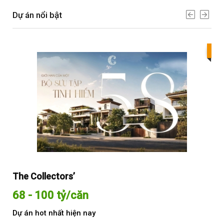
Dự án nổi bật
Bes
The Collectors’
Sol
68 - 100 tỷ/căn
Từ
Dự án hot nhất hiện nay
Dự 