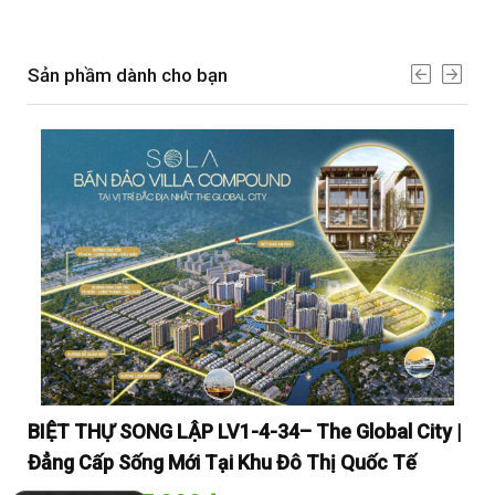
Sản phầm dành cho bạn
y |
BIỆT THỰ SONG LẬP LV1-4-34– The Global City |
BI
Đẳng Cấp Sống Mới Tại Khu Đô Thị Quốc Tế
Đẳ