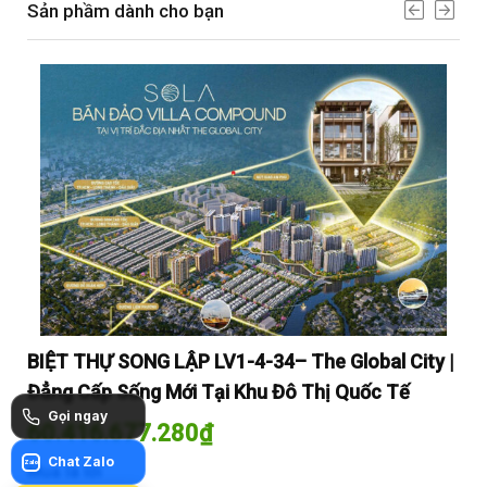
Sản phầm dành cho bạn
y |
BIỆT THỰ SONG LẬP LV1-4-34– The Global City |
BI
Đẳng Cấp Sống Mới Tại Khu Đô Thị Quốc Tế
Đẳ
Gọi ngay
60.416.677.280
₫
60
Chat Zalo
Zalo
Mua là lời
Mua