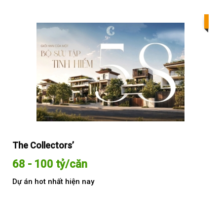
Bes
The Collectors’
Sol
68 - 100 tỷ/căn
Từ
Dự án hot nhất hiện nay
Dự 