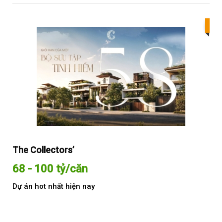
Bes
The Collectors’
Sol
68 - 100 tỷ/căn
Từ
Dự án hot nhất hiện nay
Dự 