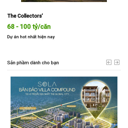
The Collectors’
Sol
68 - 100 tỷ/căn
Từ
Dự án hot nhất hiện nay
Dự 
Sản phầm dành cho bạn