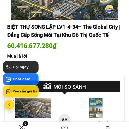
y |
BIỆT THỰ SONG LẬP LV1-4-34– The Global City |
BI
Đẳng Cấp Sống Mới Tại Khu Đô Thị Quốc Tế
Đẳ
60.416.677.280
₫
60
Mua là lời
Mua
Gọi ngay
Chat Zalo
Zalo
MỚI SO SÁNH
Yêu cầu gọi lại
VS
A-26-03A – CĂN HỘ 4PN
CT4 B2-15-12 – Căn hộ
0
MASTERI COSMO
2PN Masteri Cosmo