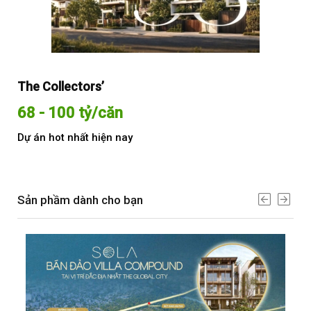
The Collectors’
Sol
68 - 100 tỷ/căn
Từ
Dự án hot nhất hiện nay
Dự 
Sản phầm dành cho bạn