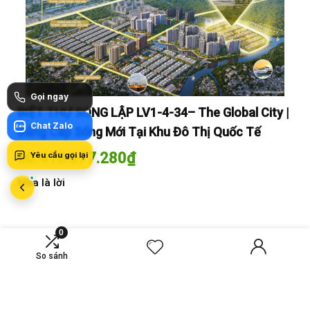
Gọi ngay
y |
BIỆT THỰ SONG LẬP LV1-4-34– The Global City |
BI
Chat Zalo
Zalo
Đẳng Cấp Sống Mới Tại Khu Đô Thị Quốc Tế
Đẳ
60.416.677.280
₫
60
Yêu cầu gọi lại
Mua là lời
Mua
0
MỚI SO SÁNH
So sánh