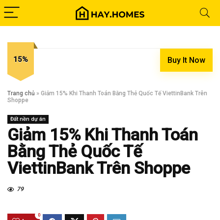
15%
Buy It Now
Trang chủ
»
Giảm 15% Khi Thanh Toán Bằng Thẻ Quốc Tế ViettinBank Trên
Shoppe
Đất nền dự án
Giảm 15% Khi Thanh Toán
Bằng Thẻ Quốc Tế
ViettinBank Trên Shoppe
79
0