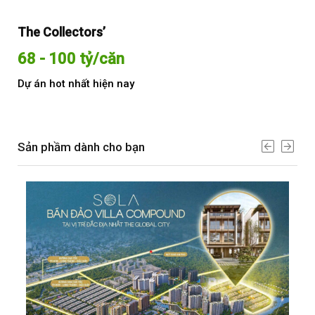
The Collectors’
Sol
68 - 100 tỷ/căn
Từ
Dự án hot nhất hiện nay
Dự 
Sản phầm dành cho bạn