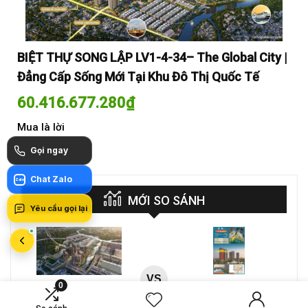
y |
BIỆT THỰ SONG LẬP LV1-4-34– The Global City |
BI
Đẳng Cấp Sống Mới Tại Khu Đô Thị Quốc Tế
Đẳ
60.416.677.280
₫
60
Mua là lời
Mua
Gọi ngay
Chat Zalo
Zalo
MỚI SO SÁNH
Yêu cầu gọi lại
VS
0
A-26-03A – CĂN HỘ 4PN
CT4 B2-15-12 – Căn hộ
MASTERI COSMO
2PN Masteri Cosmo