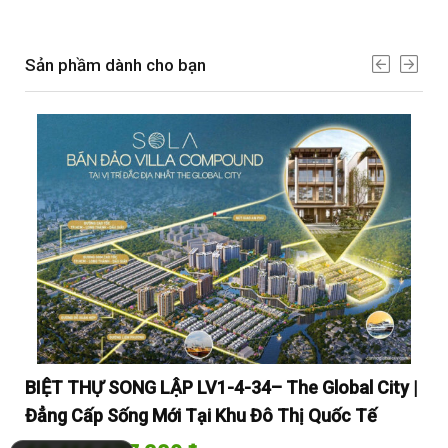
Sản phầm dành cho bạn
y |
BIỆT THỰ SONG LẬP LV1-4-34– The Global City |
BI
Đẳng Cấp Sống Mới Tại Khu Đô Thị Quốc Tế
Đẳ