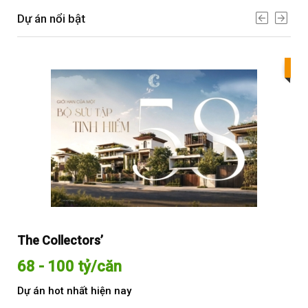
Dự án nổi bật
Bes
The Collectors’
Sol
68 - 100 tỷ/căn
Từ
Dự án hot nhất hiện nay
Dự 