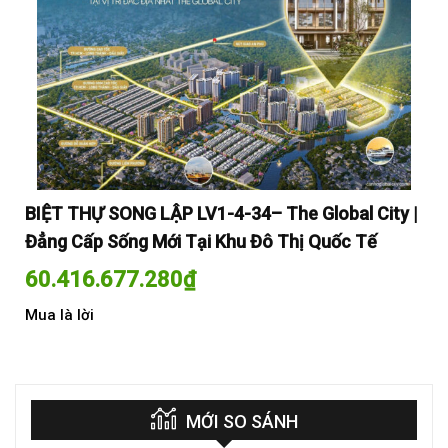
y |
BIỆT THỰ SONG LẬP LV1-4-34– The Global City |
BI
Đẳng Cấp Sống Mới Tại Khu Đô Thị Quốc Tế
Đẳ
60.416.677.280
₫
60
Mua là lời
Mua
MỚI SO SÁNH