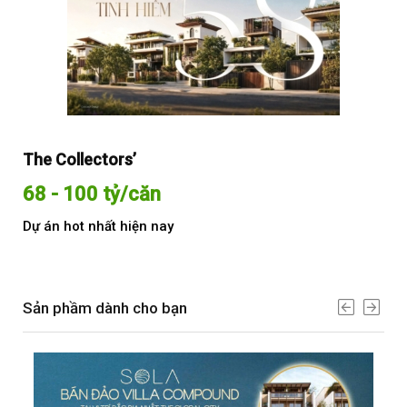
The Collectors’
Sol
68 - 100 tỷ/căn
Từ
Dự án hot nhất hiện nay
Dự 
Sản phầm dành cho bạn