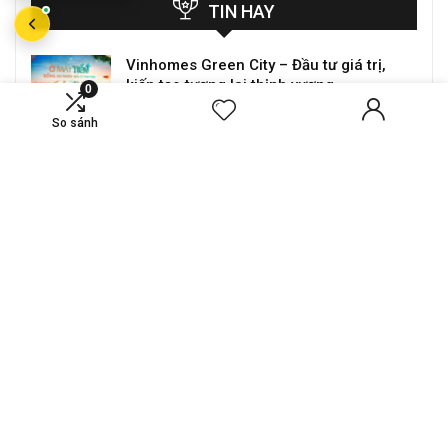
TIN HAY
Vinhomes Green City – Đầu tư giá trị,
kiến tạo tương lai thịnh vượng.
0
So sánh
Chủ thẻ tín dụng JCB Bản Việt (6 số đầu
của Thẻ: 356515) được giảm đến 50.000
VND tại Grab
Giảm 50K
Nhận ưu đãi
Ưu đãi Thẻ tín dụng Quốc tế HSBC cùng
Shopee
Giảm 200K
mua hàng