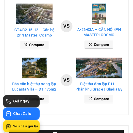
VS
A-26-03A – CĂN HỘ 4PN
CT4 B2-15-12 – Căn hộ
MASTERI COSMO
2PN Masteri Cosmo
CENTRAL – THE GLOBAL
Central
Compare
Compare
CITY
VS
Bán căn biệt thự song lập
Biệt thự đơn lập E11 –
Lucasta Villa – DT 175m2
Phân khu Grace | Gladia By
giá 26 tỷ
The Waters
Compare
Compare
Gọi ngay
Chat Zalo
Zalo
Yêu cầu gọi lại