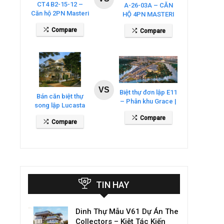
CT4 B2-15-12 –
A-26-03A – CĂN
Căn hộ 2PN Masteri
HỘ 4PN MASTERI
Cosmo Central
COSMO CENTRAL
Compare
Compare
– THE GLOBAL
CITY
VS
Biệt thự đơn lập E11
Bán căn biệt thự
– Phân khu Grace |
song lập Lucasta
Gladia By The
Villa – DT 175m2
Compare
Waters
Compare
giá 26 tỷ
TIN HAY
Dinh Thự Mẫu V61 Dự Án The
Collectors – Kiệt Tác Kiến