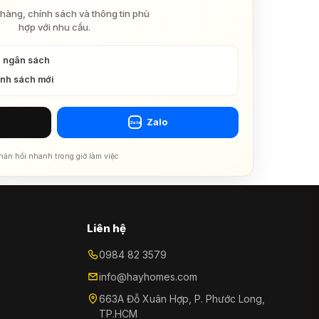
hàng, chính sách và thông tin phù
hợp với nhu cầu.
à ngân sách
ính sách mới
Zalo
Zalo
hản hồi nhanh trong giờ làm việc
Liên hệ
0984 82 3579
info@hayhomes.com
663A Đỗ Xuân Hợp, P. Phước Long,
TP.HCM