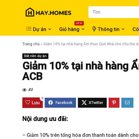
NEW
Dự án
Giỏ hàng
Thông tin
Cô
Trang chủ
»
Giảm 10% tại nhà hàng Ẩm thực Quê Nhà cho chủ thẻ 
Đất nền dự án
Giảm 10% tại nhà hàng 
ACB
83
0
Lưu
Nội dung ưu đãi:
– Giảm 10% trên tổng hóa đơn thanh toán dành cho 