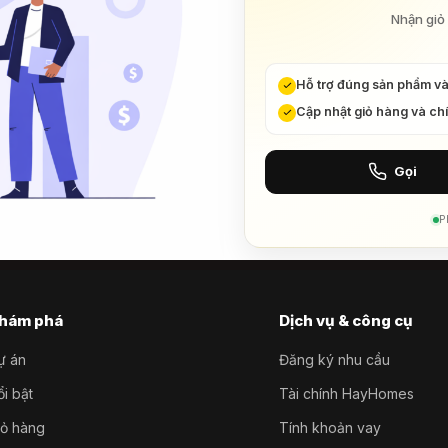
Nhận giỏ 
Hỗ trợ đúng sản phẩm v
Cập nhật giỏ hàng và ch
Gọi
P
hám phá
Dịch vụ & công cụ
ự án
Đăng ký nhu cầu
i bật
Tài chính HayHomes
iỏ hàng
Tính khoản vay