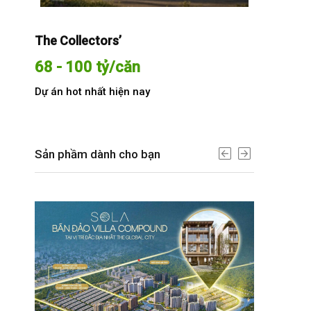
The Collectors’
Sola The G
68 - 100 tỷ/căn
Từ 68 t
Dự án hot nhất hiện nay
Dự án hot n
Sản phầm dành cho bạn