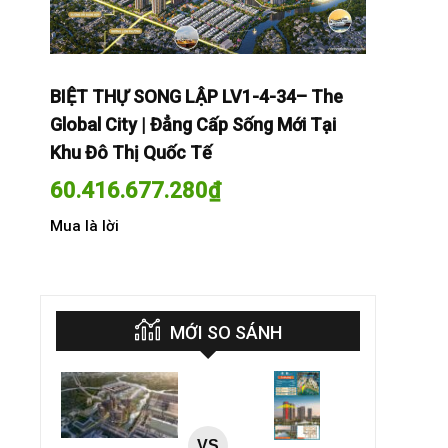
The
BIỆT THỰ SONG LẬP LV1-4-34– The
BIỆT THỰ
Tại
Global City | Đẳng Cấp Sống Mới Tại
Global Cit
Khu Đô Thị Quốc Tế
Khu Đô Th
60.416.677.280
₫
60.416.
Mua là lời
Mua là lời
MỚI SO SÁNH
VS