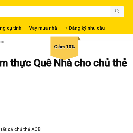
ng cụ tính
Vay mua nhà
+ Đăng ký nhu cầu
ACB
Giảm 10%
Ẩm thực Quê Nhà cho chủ thẻ
tất cả chủ thẻ ACB