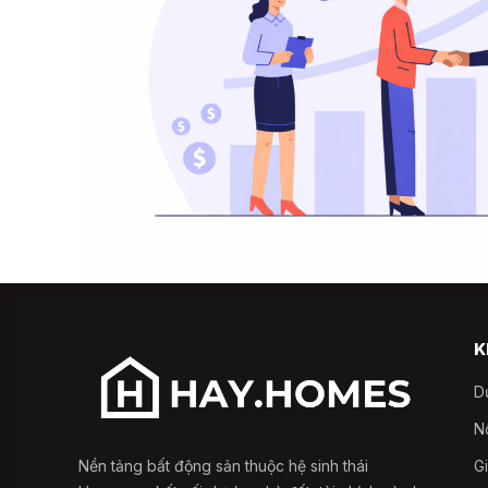
K
D
Nổ
Nền tảng bất động sản thuộc hệ sinh thái
G