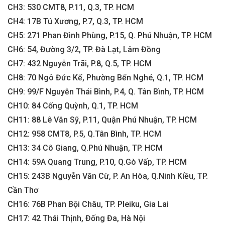
CH3: 530 CMT8, P.11, Q.3, TP. HCM
CH4: 17B Tú Xương, P.7, Q.3, TP. HCM
CH5: 271 Phan Đình Phùng, P.15, Q. Phú Nhuận, TP. HCM
CH6: 54, Đường 3/2, TP. Đà Lạt, Lâm Đồng
CH7: 432 Nguyễn Trãi, P.8, Q.5, TP. HCM
CH8: 70 Ngô Đức Kế, Phường Bến Nghé, Q.1, TP. HCM
CH9: 99/F Nguyễn Thái Bình, P.4, Q. Tân Bình, TP. HCM
CH10: 84 Cống Quỳnh, Q.1, TP. HCM
CH11: 88 Lê Văn Sỹ, P.11, Quận Phú Nhuận, TP. HCM
CH12: 958 CMT8, P.5, Q.Tân Bình, TP. HCM
CH13: 34 Cô Giang, Q.Phú Nhuận, TP. HCM
CH14: 59A Quang Trung, P.10, Q.Gò Vấp, TP. HCM
CH15: 243B Nguyễn Văn Cừ, P. An Hòa, Q.Ninh Kiều, TP.
Cần Thơ
CH16: 76B Phan Bội Châu, TP. Pleiku, Gia Lai
CH17: 42 Thái Thịnh, Đống Đa, Hà Nội