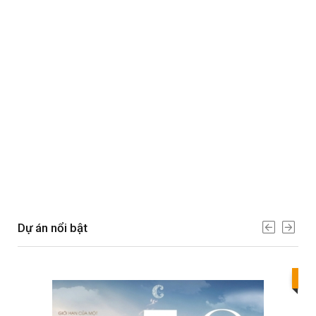
Dự án nổi bật
Bes