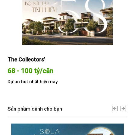
The Collectors’
Sol
68 - 100 tỷ/căn
Từ
Dự án hot nhất hiện nay
Dự 
Sản phầm dành cho bạn