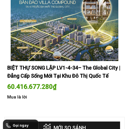
y |
BIỆT THỰ SONG LẬP LV1-4-34– The Global City |
BI
Đẳng Cấp Sống Mới Tại Khu Đô Thị Quốc Tế
Đẳ
60.416.677.280
₫
60
Mua là lời
Mua
Gọi ngay
MỚI SO SÁNH