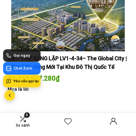
Gọi ngay
y |
BIỆT THỰ SONG LẬP LV1-4-34– The Global City |
BI
Đẳng Cấp Sống Mới Tại Khu Đô Thị Quốc Tế
Đẳ
Chat Zalo
Zalo
60.416.677.280
₫
60
Yêu cầu gọi lại
Mua là lời
Mua
0
MỚI SO SÁNH
So sánh