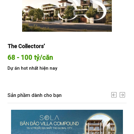
The Collectors’
Sol
68 - 100 tỷ/căn
Từ
Dự án hot nhất hiện nay
Dự 
Sản phầm dành cho bạn