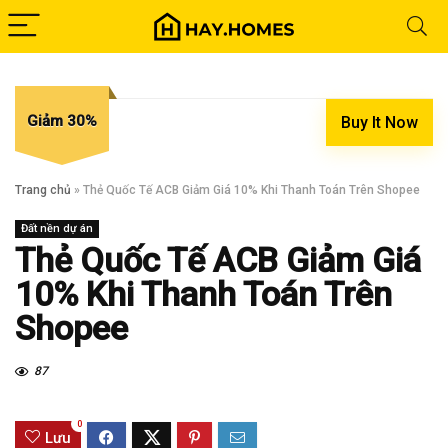
Giảm 30%
Buy It Now
Trang chủ
»
Thẻ Quốc Tế ACB Giảm Giá 10% Khi Thanh Toán Trên Shopee
Đất nền dự án
Thẻ Quốc Tế ACB Giảm Giá
10% Khi Thanh Toán Trên
Shopee
87
0
Lưu