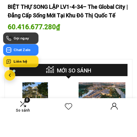
y |
BIỆT THỰ SONG LẬP LV1-4-34– The Global City |
BI
Đẳng Cấp Sống Mới Tại Khu Đô Thị Quốc Tế
Đẳ
60.416.677.280
₫
60
Mua là lời
Mua
Gọi ngay
Chat Zalo
Zalo
Liên hệ
MỚI SO SÁNH
0
VS
Bán căn biệt thự song lập
Biệt thự đơn lập E11 –
So sánh
Lucasta Villa – DT 175m2
Phân khu Grace | Gladia By
giá 26 tỷ
The Waters
Compare
Compare