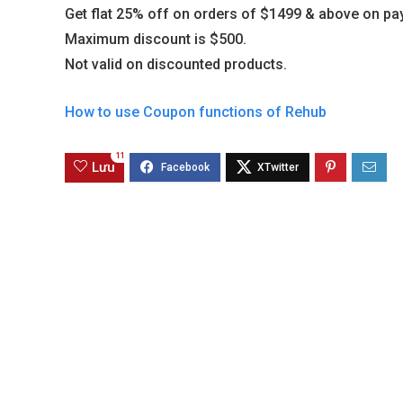
Get flat 25% off on orders of $1499 & above on payi
Maximum discount is $500.
Not valid on discounted products.
How to use Coupon functions of Rehub
11
Lưu
Best value