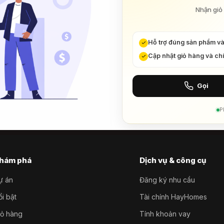
Nhận giỏ 
Hỗ trợ đúng sản phẩm v
Cập nhật giỏ hàng và ch
Gọi
P
hám phá
Dịch vụ & công cụ
ự án
Đăng ký nhu cầu
i bật
Tài chính HayHomes
iỏ hàng
Tính khoản vay