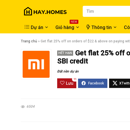
NEW
Dự án
Giỏ hàng
Thông tin
Cô
Trang chủ
»
Get flat 25% off on orders of $22 & above on paying wit
Get flat 25% off 
HẾT HẠN
SBI credit
Đất nền dự án
11
Lưu
6504