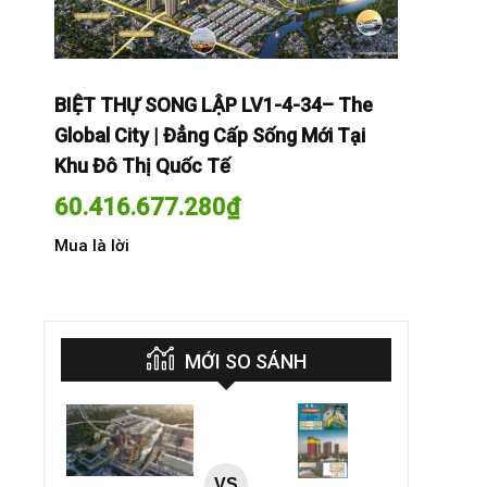
The
BIỆT THỰ SONG LẬP LV1-4-34– The
BIỆT THỰ
Tại
Global City | Đẳng Cấp Sống Mới Tại
Global Cit
Khu Đô Thị Quốc Tế
Khu Đô Th
60.416.677.280
₫
60.416.
Mua là lời
Mua là lời
MỚI SO SÁNH
VS