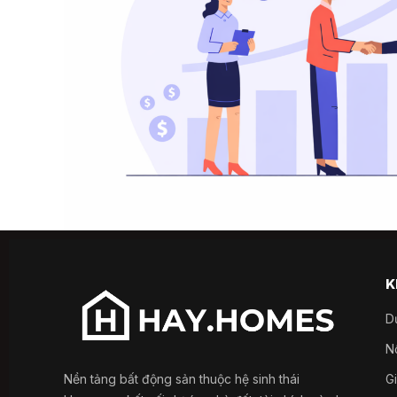
K
D
Nổ
Nền tảng bất động sản thuộc hệ sinh thái
G