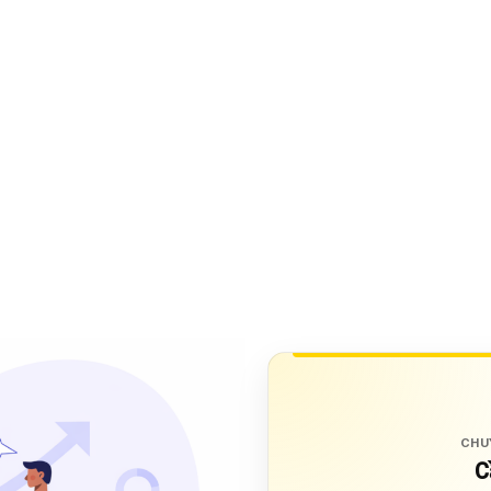
CHU
C