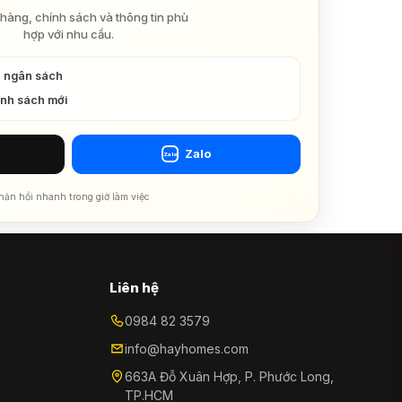
hàng, chính sách và thông tin phù
hợp với nhu cầu.
à ngân sách
ính sách mới
Zalo
Zalo
hản hồi nhanh trong giờ làm việc
Liên hệ
0984 82 3579
info@hayhomes.com
663A Đỗ Xuân Hợp, P. Phước Long,
TP.HCM