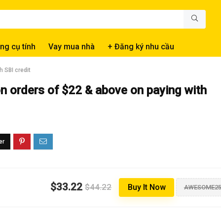
ng cụ tính
Vay mua nhà
+ Đăng ký nhu cầu
h SBI credit
on orders of $22 & above on paying with
$33.22
$44.22
Buy It Now
AWESOME2