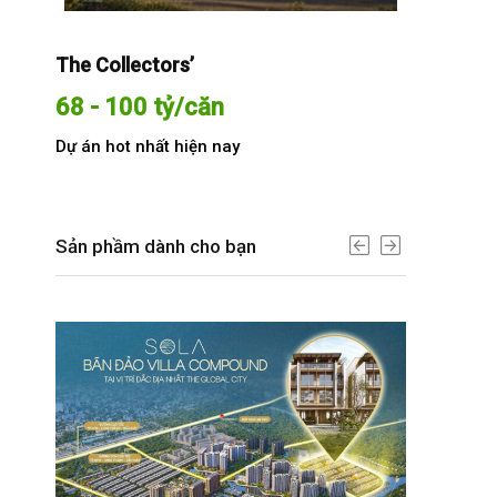
The Collectors’
Sola The G
68 - 100 tỷ/căn
Từ 68 t
Dự án hot nhất hiện nay
Dự án hot n
Sản phầm dành cho bạn