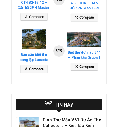
CT4 B2-15-12 –
A-26-03A – CĂN
Căn hộ 2PN Masteri
HỘ 4PN MASTERI
Cosmo Central
COSMO CENTRAL
Compare
Compare
– THE GLOBAL
CITY
VS
Biệt thự đơn lập E11
Bán căn biệt thự
– Phân khu Grace |
song lập Lucasta
Gladia By The
Villa – DT 175m2
Compare
Waters
Compare
giá 26 tỷ
TIN HAY
Dinh Thự Mẫu V61 Dự Án The
Collectors – Kiệt Tác Kiến