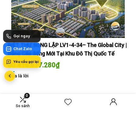
Gọi ngay
y |
BIỆT THỰ SONG LẬP LV1-4-34– The Global City |
BI
Chat Zalo
Zalo
Đẳng Cấp Sống Mới Tại Khu Đô Thị Quốc Tế
Đẳ
Yêu cầu gọi lại
60.416.677.280
₫
60
Mua là lời
Mua
0
So sánh
MỚI SO SÁNH