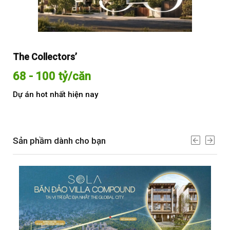
The Collectors’
Sol
68 - 100 tỷ/căn
Từ
Dự án hot nhất hiện nay
Dự 
Sản phầm dành cho bạn