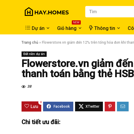
NEW
Dự án
Giỏ hàng
Thông tin
Cô
Trang chủ
»
Flowerstore.vn giảm đến 12% trên tổng hóa đơn khi tha
Đất nền dự án
Flowerstore.vn giảm đến
thanh toán bằng thẻ HS
38
0
Lưu
Chi tiết ưu đãi: