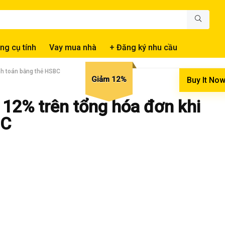
ng cụ tính
Vay mua nhà
+ Đăng ký nhu cầu
nh toán bằng thẻ HSBC
Giảm 12%
Buy It No
 12% trên tổng hóa đơn khi
BC