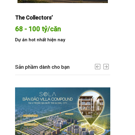
The Collectors’
Sola The G
68 - 100 tỷ/căn
Từ 68 t
Dự án hot nhất hiện nay
Dự án hot n
Sản phầm dành cho bạn