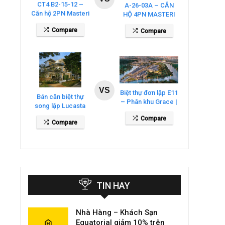
CT4 B2-15-12 –
A-26-03A – CĂN
Căn hộ 2PN Masteri
HỘ 4PN MASTERI
Cosmo Central
COSMO CENTRAL
Compare
Compare
– THE GLOBAL
CITY
VS
Biệt thự đơn lập E11
Bán căn biệt thự
– Phân khu Grace |
song lập Lucasta
Gladia By The
Villa – DT 175m2
Compare
Waters
Compare
giá 26 tỷ
TIN HAY
Nhà Hàng – Khách Sạn
Equatorial giảm 10% trên