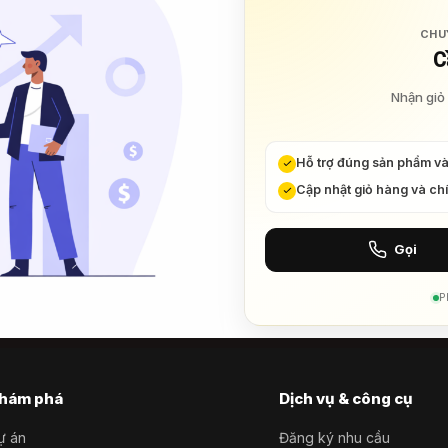
CHU
C
Nhận giỏ 
Hỗ trợ đúng sản phẩm v
Cập nhật giỏ hàng và ch
Gọi
P
hám phá
Dịch vụ & công cụ
ự án
Đăng ký nhu cầu