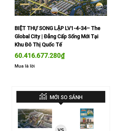
The
BIỆT THỰ SONG LẬP LV1-4-34– The
BIỆT THỰ
Tại
Global City | Đẳng Cấp Sống Mới Tại
Global Cit
Khu Đô Thị Quốc Tế
Khu Đô Th
60.416.677.280
₫
60.416.
Mua là lời
Mua là lời
MỚI SO SÁNH
VS