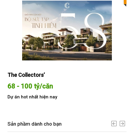
The Collectors’
Sol
68 - 100 tỷ/căn
Từ
Dự án hot nhất hiện nay
Dự 
Sản phầm dành cho bạn