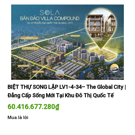
y |
BIỆT THỰ SONG LẬP LV1-4-34– The Global City |
BI
Đẳng Cấp Sống Mới Tại Khu Đô Thị Quốc Tế
Đẳ
60.416.677.280
₫
60
Mua là lời
Mua