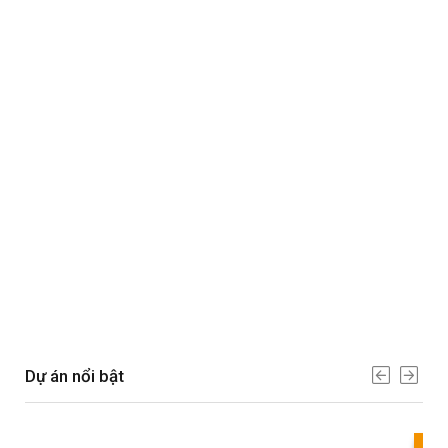
Dự án nổi bật
Bes