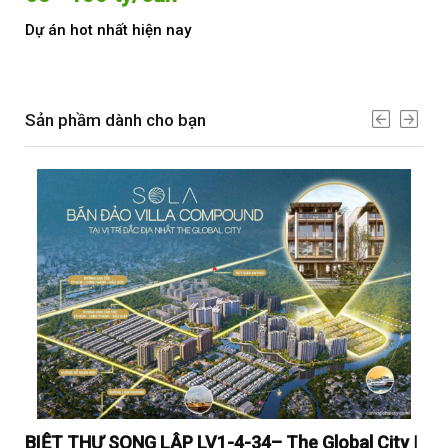
Dự án hot nhất hiện nay
Dự 
Sản phầm dành cho bạn
y |
BIỆT THỰ SONG LẬP LV1-4-34– The Global City |
BI