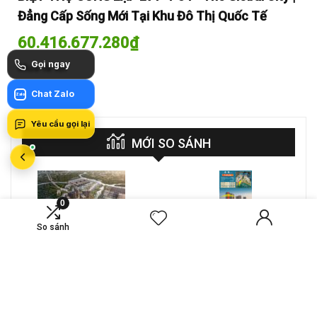
Đẳng Cấp Sống Mới Tại Khu Đô Thị Quốc Tế
Đẳ
60.416.677.280
₫
60
Gọi ngay
Mua là lời
Mua
Chat Zalo
Zalo
Yêu cầu gọi lại
MỚI SO SÁNH
0
VS
So sánh
A-26-03A – CĂN HỘ 4PN
CT4 B2-15-12 – Căn hộ
MASTERI COSMO
2PN Masteri Cosmo
CENTRAL – THE GLOBAL
Central
Compare
Compare
CITY