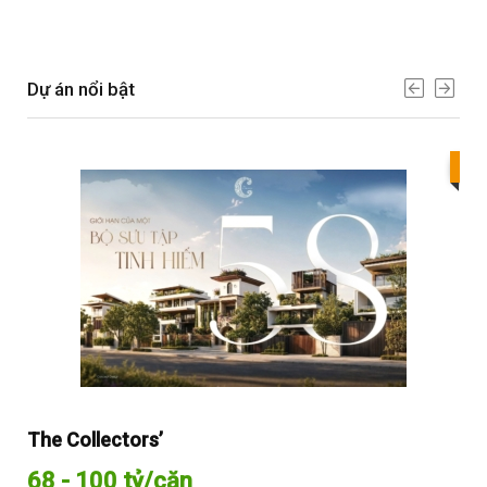
Dự án nổi bật
Bes
The Collectors’
Sol
68 - 100 tỷ/căn
Từ