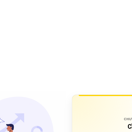
CHU
C