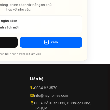
hàng, chính sách và thông tin phù
hợp với nhu cầu.
à ngân sách
ính sách mới
Zalo
Zalo
hản hồi nhanh trong giờ làm việc
Liên hệ
0984 82 3579
info@hayhomes.com
663A Đỗ Xuân Hợp, P. Phước Long,
TP.HCM