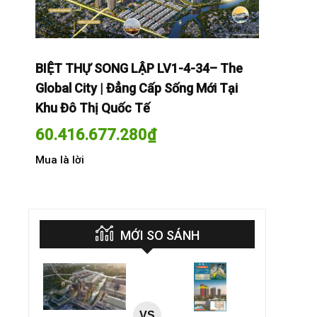
The
BIỆT THỰ SONG LẬP LV1-4-34– The
BIỆT THỰ
Tại
Global City | Đẳng Cấp Sống Mới Tại
Global Cit
Khu Đô Thị Quốc Tế
Khu Đô Th
60.416.677.280
₫
60.416.
Mua là lời
Mua là lời
MỚI SO SÁNH
VS