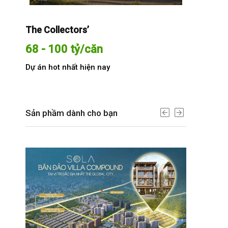
The Collectors’
Sola The G
68 - 100 tỷ/căn
Từ 68 t
Dự án hot nhất hiện nay
Dự án hot n
Sản phầm dành cho bạn