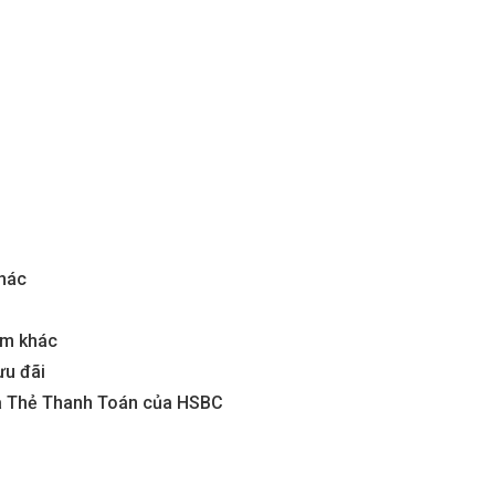
khác
ẩm khác
ưu đãi
và Thẻ Thanh Toán của HSBC