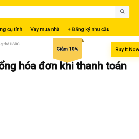
ng cụ tính
Vay mua nhà
+ Đăng ký nhu cầu
ng thẻ HSBC
Giảm 10%
Buy It No
tổng hóa đơn khi thanh toán