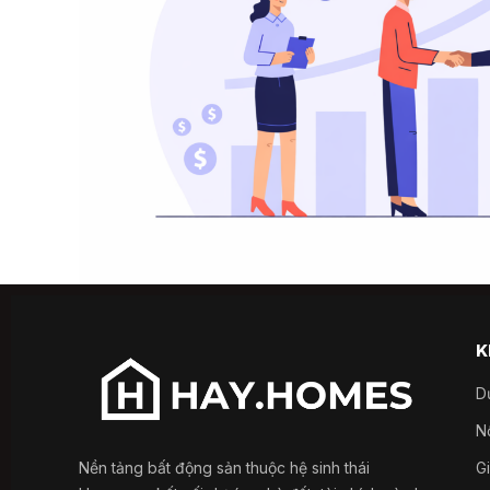
K
D
Nổ
Nền tảng bất động sản thuộc hệ sinh thái
G