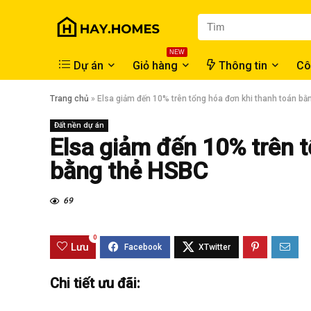
NEW
Dự án
Giỏ hàng
Thông tin
Cô
Trang chủ
»
Elsa giảm đến 10% trên tổng hóa đơn khi thanh toán bằ
Đất nền dự án
Elsa giảm đến 10% trên 
bằng thẻ HSBC
69
0
Lưu
Chi tiết ưu đãi: