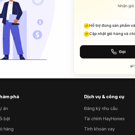
Nhận giỏ 
Hỗ trợ đúng sản phẩm v
Cập nhật giỏ hàng và ch
Gọi
P
hám phá
Dịch vụ & công cụ
ự án
Đăng ký nhu cầu
i bật
Tài chính HayHomes
iỏ hàng
Tính khoản vay