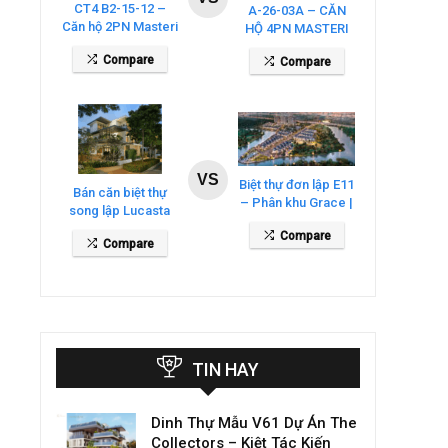
CT4 B2-15-12 –
A-26-03A – CĂN
Căn hộ 2PN Masteri
HỘ 4PN MASTERI
Cosmo Central
COSMO CENTRAL
Compare
Compare
– THE GLOBAL
CITY
VS
Biệt thự đơn lập E11
Bán căn biệt thự
– Phân khu Grace |
song lập Lucasta
Gladia By The
Villa – DT 175m2
Compare
Waters
Compare
giá 26 tỷ
TIN HAY
Dinh Thự Mẫu V61 Dự Án The
Collectors – Kiệt Tác Kiến