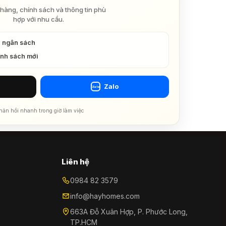
hàng, chính sách và thông tin phù
hợp với nhu cầu.
à ngân sách
ính sách mới
Zalo
Zalo
hản hồi nhanh trong giờ làm việc
Liên hệ
0984 82 3579
info@hayhomes.com
663A Đỗ Xuân Hợp, P. Phước Long,
TP.HCM