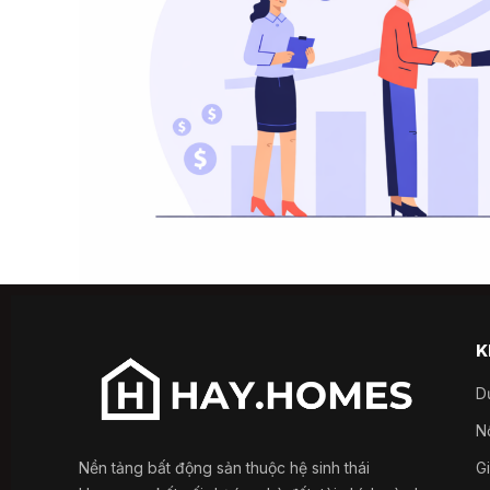
K
D
Nổ
Nền tảng bất động sản thuộc hệ sinh thái
G