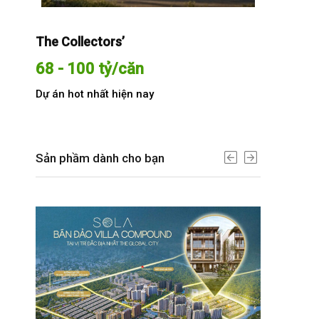
The Collectors’
Sola The G
68 - 100 tỷ/căn
Từ 68 t
Dự án hot nhất hiện nay
Dự án hot n
Sản phầm dành cho bạn