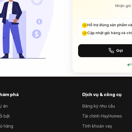
Nhận giỏ 
Hỗ trợ đúng sản phẩm v
Cập nhật giỏ hàng và ch
Gọi
P
hám phá
Dịch vụ & công cụ
ự án
Đăng ký nhu cầu
i bật
Tài chính HayHomes
iỏ hàng
Tính khoản vay