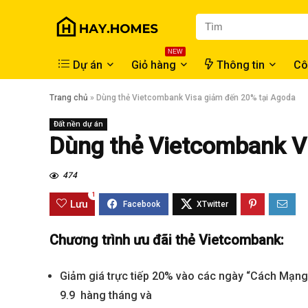
NEW
Dự án
Giỏ hàng
Thông tin
Cô
Trang chủ
»
Dùng thẻ Vietcombank Visa giảm đến 20% tại Agoda
Đất nền dự án
Dùng thẻ Vietcombank V
474
1
Lưu
Chương trình ưu đãi thẻ Vietcombank:
Giảm giá trực tiếp
20% vào các ngày “Cách Mạng 
9.9
hàng tháng và