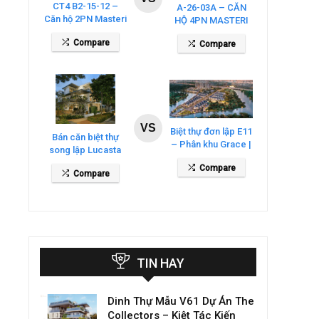
CT4 B2-15-12 –
A-26-03A – CĂN
Căn hộ 2PN Masteri
HỘ 4PN MASTERI
Cosmo Central
COSMO CENTRAL
Compare
Compare
– THE GLOBAL
CITY
VS
Biệt thự đơn lập E11
Bán căn biệt thự
– Phân khu Grace |
song lập Lucasta
Gladia By The
Villa – DT 175m2
Compare
Waters
Compare
giá 26 tỷ
TIN HAY
Dinh Thự Mẫu V61 Dự Án The
Collectors – Kiệt Tác Kiến