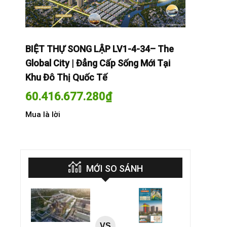
The
BIỆT THỰ SONG LẬP LV1-4-34– The
BIỆT THỰ
Tại
Global City | Đẳng Cấp Sống Mới Tại
Global Cit
Khu Đô Thị Quốc Tế
Khu Đô Th
60.416.677.280
₫
60.416.
Mua là lời
Mua là lời
MỚI SO SÁNH
VS