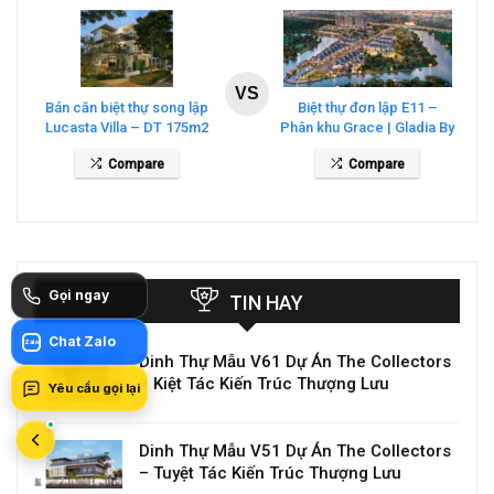
VS
Bán căn biệt thự song lập
Biệt thự đơn lập E11 –
Lucasta Villa – DT 175m2
Phân khu Grace | Gladia By
giá 26 tỷ
The Waters
Compare
Compare
Gọi ngay
TIN HAY
Chat Zalo
Zalo
Dinh Thự Mẫu V61 Dự Án The Collectors
– Kiệt Tác Kiến Trúc Thượng Lưu
Yêu cầu gọi lại
Dinh Thự Mẫu V51 Dự Án The Collectors
– Tuyệt Tác Kiến Trúc Thượng Lưu