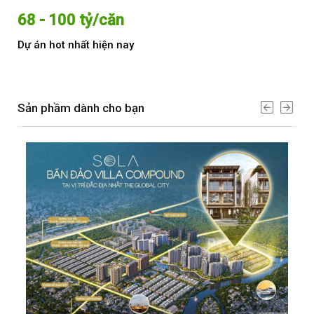
68 - 100 tỷ/căn
Từ
Dự án hot nhất hiện nay
Dự 
Sản phầm dành cho bạn