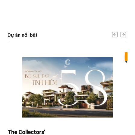
Dự án nổi bật
Bes
The Collectors’
Sol