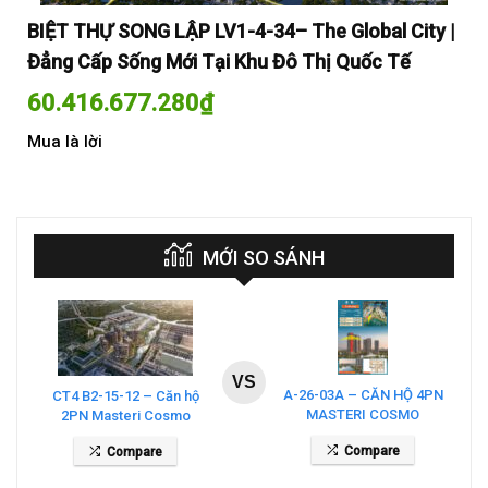
y |
BIỆT THỰ SONG LẬP LV1-4-34– The Global City |
BI
Đẳng Cấp Sống Mới Tại Khu Đô Thị Quốc Tế
Đẳ
60.416.677.280
₫
60
Mua là lời
Mua
MỚI SO SÁNH
VS
A-26-03A – CĂN HỘ 4PN
CT4 B2-15-12 – Căn hộ
MASTERI COSMO
2PN Masteri Cosmo
CENTRAL – THE GLOBAL
Central
Compare
Compare
CITY