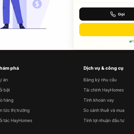
Gọi
P
hám phá
Dịch vụ & công cụ
ự án
Đăng ký nhu cầu
i bật
Tài chính HayHomes
iỏ hàng
Tính khoản vay
n tức thị trường
So sánh thuê và mua
ối tác HayHomes
Tính lợi nhuận đầu tư