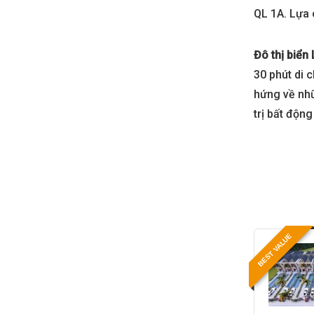
QL 1A. Lựa 
Đô thị biển
30 phút di 
hứng về nhữ
trị bất độn
BEST VALUE