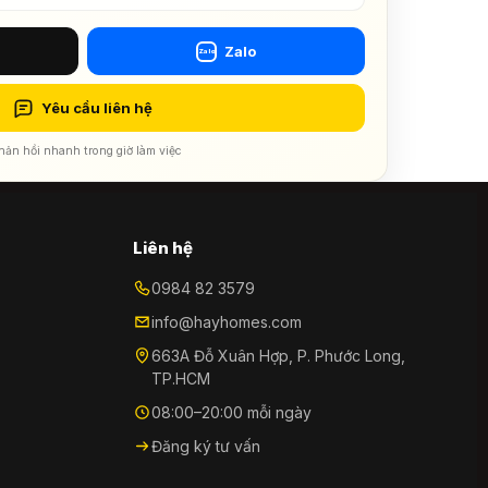
Zalo
Zalo
Yêu cầu liên hệ
hản hồi nhanh trong giờ làm việc
Liên hệ
0984 82 3579
info@hayhomes.com
663A Đỗ Xuân Hợp, P. Phước Long,
TP.HCM
08:00–20:00 mỗi ngày
Đăng ký tư vấn