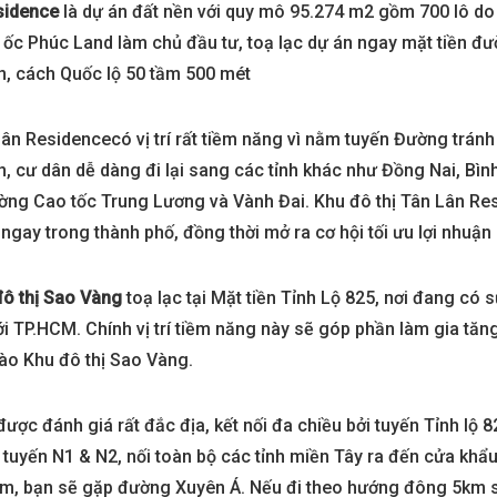
sidence
là dự án đất nền với quy mô 95.274 m2 gồm 700 lô 
 ốc Phúc Land làm chủ đầu tư, toạ lạc dự án ngay mặt tiền đ
n, cách Quốc lộ 50 tầm 500 mét
ân Residencecó vị trí rất tiềm năng vì nằm tuyến Đường trán
n, cư dân dễ dàng đi lại sang các tỉnh khác như Đồng Nai, Bì
ờng Cao tốc Trung Lương và Vành Đai. Khu đô thị Tân Lân Resi
ngay trong thành phố, đồng thời mở ra cơ hội tối ưu lợi nhuận
đô thị Sao Vàng
toạ lạc tại Mặt tiền Tỉnh Lộ 825, nơi đang có 
i TP.HCM. Chính vị trí tiềm năng này sẽ góp phần làm gia tăng g
vào Khu đô thị Sao Vàng.
n được đánh giá rất đắc địa, kết nối đa chiều bởi tuyến Tỉnh
tuyến N1 & N2, nối toàn bộ các tỉnh miền Tây ra đến cửa khẩu
, bạn sẽ gặp đường Xuyên Á. Nếu đi theo hướng đông 5km sẽ 