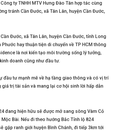
do Công ty TNHH MTV Hưng Đào Tân hợp tác cùng
ường tránh Cần Đước, xã Tân Lân, huyện Cần Đước,
h Cần Đước, xã Tân Lân, huyện Cần Đước, tỉnh Long
nh Phước hay thuận tiện di chuyển về TP HCM thông
dence là nơi kiến tạo môi trường sống lý tưởng,
 kinh doanh cũng như đầu tư.
sự đầu tư mạnh mẽ về hạ tầng giao thông và có vị trí
iá trị tài sản và mang lại cơ hội sinh lời hấp dẫn
 lộ 824 đang hiện hữu sẽ được mở sang sông Vàm Cỏ
 Mộc Bài. Nếu đi theo hướng Bắc Tỉnh lộ 824
gặp ranh giới huyện Bình Chánh, đi tiếp 3km tới