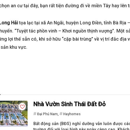
chọn an cư tại đây, bạn rất tiện đường đi về miền Tây hay lên
 Long Hải
tọa lạc tại xã An Ngãi, huyện Long Điền, tỉnh Bà Rị
chuyển. “Tuyệt tác phồn vinh – Khơi nguồn thịnh vượng”. Một
ng lợi thế sẵn có, khi sở hữu “cặp bài trùng” về vị trí đắc đị
g sản khu vực.
Nhà Vườn Sinh Thái Đất Đỏ
Đại Phú Nam
,
Hayhomes
Bất động sản (BĐS) nghỉ dưỡng vẫn luôn được các 
trường đối với loại hình này ngày càng cao. Khách 