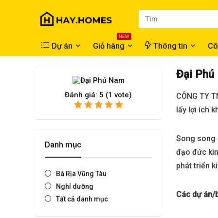
NEW
Dự án
Giỏ hàng
Thông tin
Cô
Đại Phú
Đánh giá:
5
(
1
vote)
CÔNG TY TNH
lấy lợi ích
Song song đ
Danh mục
đạo đức kin
phát triển 
Bà Rịa Vũng Tàu
Nghỉ dưỡng
Các dự án/b
Tất cả danh mục