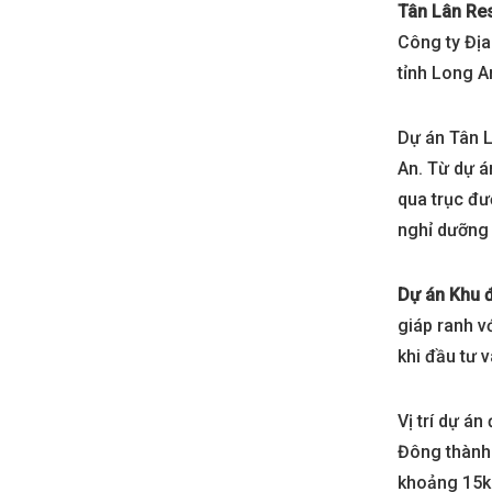
Tân Lân Re
Công ty Địa
tỉnh Long A
Dự án Tân L
An. Từ dự á
qua trục đư
nghỉ dưỡng 
Dự án Khu 
giáp ranh vớ
khi đầu tư 
Vị trí dự á
Đông thành 
khoảng 15km