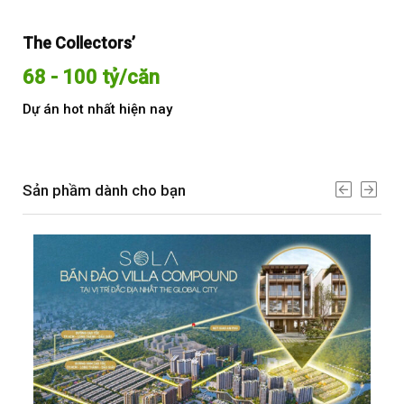
The Collectors’
Sol
68 - 100 tỷ/căn
Từ
Dự án hot nhất hiện nay
Dự 
Sản phầm dành cho bạn