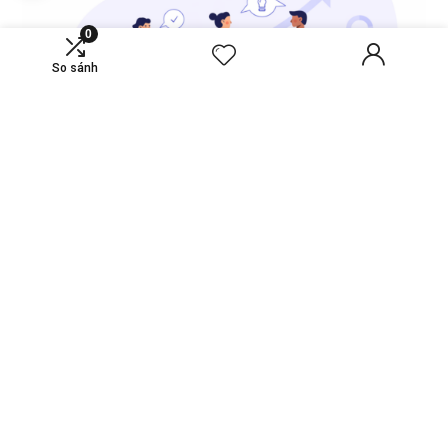
0
So sánh
Nền tảng bất động sản thuộc hệ sinh thái Haycome, kết nối dự
án, nhà đất, tài chính và nhu cầu thực trên một trải nghiệm
minh bạch, hiệu quả.