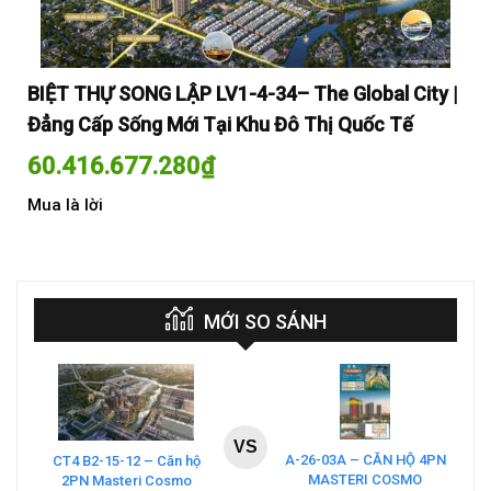
y |
BIỆT THỰ SONG LẬP LV1-4-34– The Global City |
BI
Đẳng Cấp Sống Mới Tại Khu Đô Thị Quốc Tế
Đẳ
60.416.677.280
₫
60
Mua là lời
Mua
MỚI SO SÁNH
VS
A-26-03A – CĂN HỘ 4PN
CT4 B2-15-12 – Căn hộ
MASTERI COSMO
2PN Masteri Cosmo