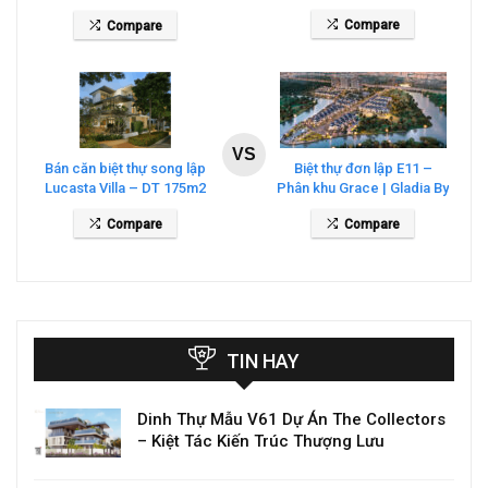
CENTRAL – THE GLOBAL
Central
Compare
Compare
CITY
VS
Bán căn biệt thự song lập
Biệt thự đơn lập E11 –
Lucasta Villa – DT 175m2
Phân khu Grace | Gladia By
giá 26 tỷ
The Waters
Compare
Compare
TIN HAY
Dinh Thự Mẫu V61 Dự Án The Collectors
– Kiệt Tác Kiến Trúc Thượng Lưu