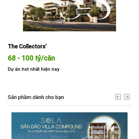
The Collectors’
Sol
68 - 100 tỷ/căn
Từ
Dự án hot nhất hiện nay
Dự 
Sản phầm dành cho bạn