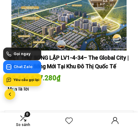
Gọi ngay
y |
BIỆT THỰ SONG LẬP LV1-4-34– The Global City |
BI
Đẳng Cấp Sống Mới Tại Khu Đô Thị Quốc Tế
Đẳ
Chat Zalo
Zalo
60.416.677.280
₫
60
Yêu cầu gọi lại
Mua là lời
Mua
0
MỚI SO SÁNH
So sánh